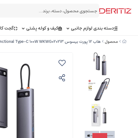
دسته بندی لوازم جانبی
کیف و کوله پشتی
گجت کار
محصول
هاب 12 پورت بیسوس Baseus Metal Gleam Multifunctional Type-C 100W WKWG020213