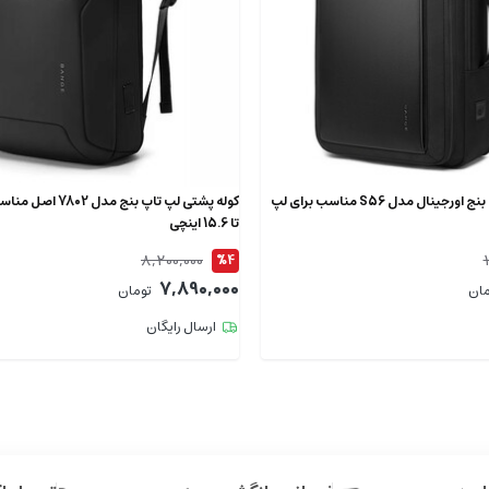
کوله پشتی لپ تاپ بنج اورجینال مدل S56 مناسب برای لپ
کوله پشتی لپ تاپ بنج م
تا 15.6 اینچی
8,200,000
%4
7,890,000
مان
تومان
ارسال رایگان