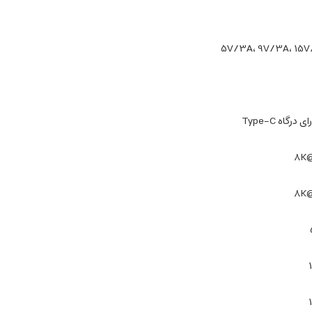
5V/3A، 9V/3A، 15V
رگاه Type-C
8K@
8K@