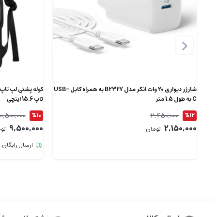
شارژر دیواری 20 وات انکر مدل B2347 به همراه کابل USB-
C به طول 1.5 متر
تاپ 15.6 اینچی
10,500,000
2,450,000
%10
%12
9,500,000
2,150,000
تومان
تو
ارسال رایگان