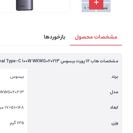
مشخصات محصول
بازخوردها
مشخصات هاب 12 پورت بیسوس Baseus Metal Gleam Multifunctional Type-C 100W WKWG020213
برند
بیسوس
مدل
KWG020213
ابعاد
168×51×17 میلی‌متر
وزن
135 گرم