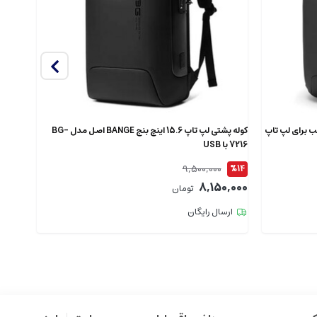
دل 7802 اصل مناسب برای لپ تاپ
کوله پشتی لپ تاپ 15.6 اینچ بنج BANGE اصل مدل BG-
7216 با USB
XJ325 ضدآ
9,500,000
%12
%14
9,000
8,150,000
تومان
ارسال رایگان
ارس