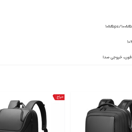
10Mbps/100Mb
10
دفون، خروجی صدا