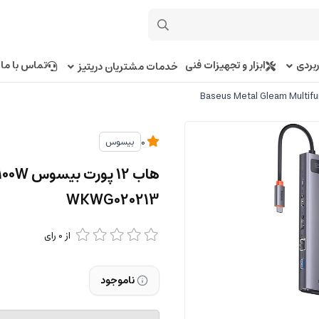
بردی
ابزار و تجهیزات فنی
تماس با ما
خدمات مشتریان دریتیز
بیسوس
0
هاب 12
WKWG020213
از
0
رای
ناموجود