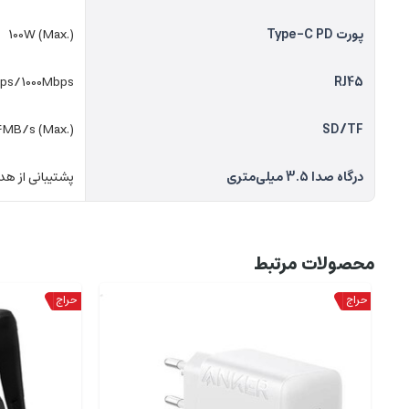
پورت Type-C PD
100W (Max.)
ps/1000Mbps
RJ45
4MB/s (Max.)
SD/TF
درگاه صدا 3.5 میلی‌متری
پشتیبانی از ه
محصولات مرتبط