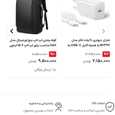
شارژر دیواری 20 وات انکر مدل
کوله پشتی لپ تاپ بنج اورجینال مدل
B2347 به همراه کابل USB-C به
S56 مناسب برای لپ تاپ 15.6 اینچی
طول 1.5 متر
ای
10,500,000
2,450,000
4
%10
%12
00
9,500,000
2,150,000
تومان
تومان
ارسال رایگان
اصالت کالا
پشتیبانی و مشاوره
تضمین اصالت و سلامت کالا
انتخاب بهترین محصول