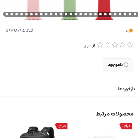
کدکالا:
0
از
0
رای
ناموجود
بازخوردها
محصولات مرتبط