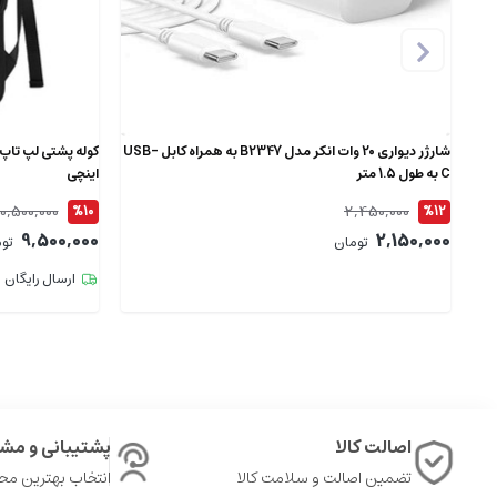
شارژر دیواری 20 وات انکر مدل B2347 به همراه کابل USB-
C به طول 1.5 متر
اینچی
10,500,000
2,450,000
%10
%12
9,500,000
2,150,000
تومان
تو
ارسال رایگان
اصالت کالا
پشتیبانی و مشا
تضمین اصالت و سلامت کالا
انتخاب بهترین م