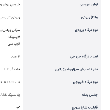
توان خروجی
خروجی یواس‌بی DC4.5V / 5A, DC5V / 4.5A, DC9V / 2A, DC12V / 1.5A (USB-A / 22.5W Max) خروجی تایپ‌سی A, DC12V / 1.5A
ولتاژ ورودی
ورودی تایپ‌سی DC5V / 3A, DC9V / 2A ورودی میکرو DC5V/2A, DC9V/2A ورودی لایتنینگ , DC9V/2A
نوع درگاه ورودی
میکرو یو‌اس‌بی
لایتنینگ
تایپ سی
تعداد درگاه خروجی
4 عدد
نحوه نمایش میزان شارژ باتری
نشانگر LED
نوع درگاه خروجی
B-A + USB-C
جنس بدنه
پلاستیک ABS و پلی کربنات نسوز
قابلیت شارژ سریع