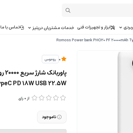
بردی
ابزار و تجهیزات فنی
تماس با ما
خدمات مشتریان دریتیز
روموس
0
ypeC PD 18W USB 22.5W
از
0
رای
ناموجود