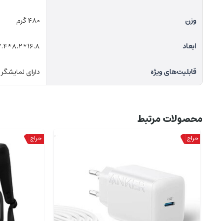
وزن
480 گرم
ابعاد
16.8‌*‌8.2‌*‌2.4 سانتی‌متر
قابلیت‌های ویژه
دارای نمایشگر 
محصولات مرتبط