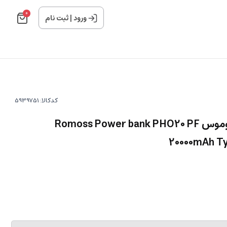
0
ورود
|
ثبت نام
کدکالا:
پاوربانک شارژ سریع 20000 روموس Romoss Power bank PHO20 PF
20000mAh T