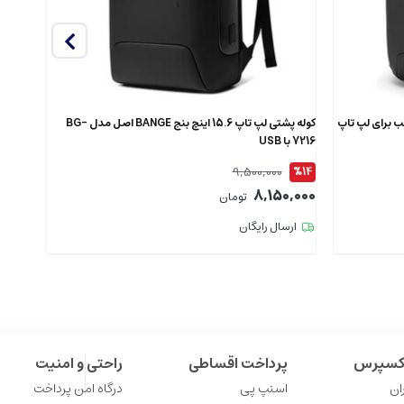
دل 7802 اصل مناسب برای لپ تاپ
کوله پشتی لپ تاپ 15.6 اینچ بنج BANGE اصل مدل BG-
7216 با USB
XJ325 ضدآ
9,500,000
%12
%14
9,000
8,150,000
تومان
ارسال رایگان
ارس
اکسپرس
پرداخت اقساطی
راحتی و امنیت
ان
اسنپ پی
درگاه امن پرداخت