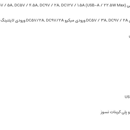
DC5V / 3A, DC9V / 2
DC5V/2A
US