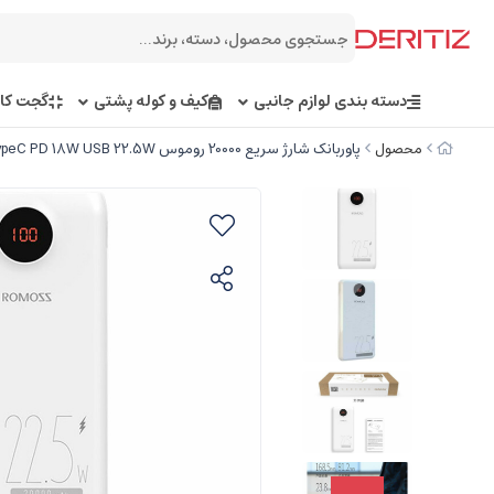
دسته بندی لوازم جانبی
کیف و کوله پشتی
گجت کار
محصول
پاوربانک شارژ سریع 20000 روموس Romoss Power bank PHO20 PF 20000mAh TypeC PD 18W USB 22.5W