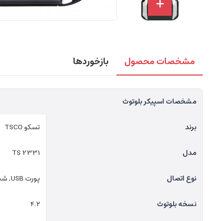
مشخصات محصول
بازخوردها
مشخصات اسپیکر بلوتوث
برند
تسکو TSCO
مدل
TS 2331
نوع اتصال
پورت USB, شیار کارت حافظه, بلوتوث
نسخه بلوتوث
۴.۲