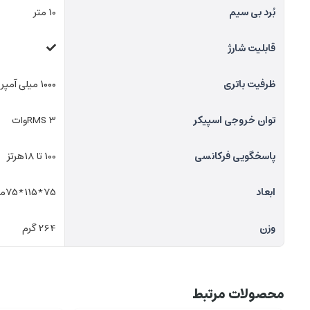
بُرد بی سیم
10 متر
قابلیت شارژ
ظرفیت باتری
۱۰۰۰ میلی آمپر ساعت
توان خروجی اسپیکر
3 RMSوات
پاسخگویی فرکانسی
100 تا 18هرتز
ابعاد
75*115*75میلی‌متر
وزن
264 گرم
محصولات مرتبط