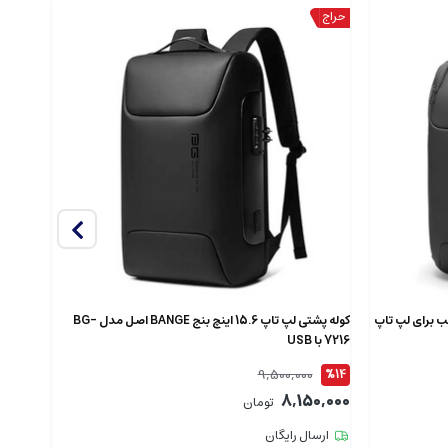
دل 7802 اصل مناسب برای لپ تاپ
کوله پشتی لپ تاپ 15.6 اینچ بنج BANGE اصل مدل BG-
7216 با USB
XJ325 ضدآ
9,500,000
%12
%14
9,000
8,150,000
تومان
ارسال رایگان
ارس