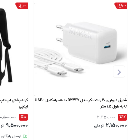
شارژر دیواری 20 وات انکر مدل B2347 به همراه کابل USB-
C به طول 1.5 متر
اینچی
10,500,000
2,450,000
%10
%12
9,500,000
2,150,000
تومان
تو
ارسال رایگان