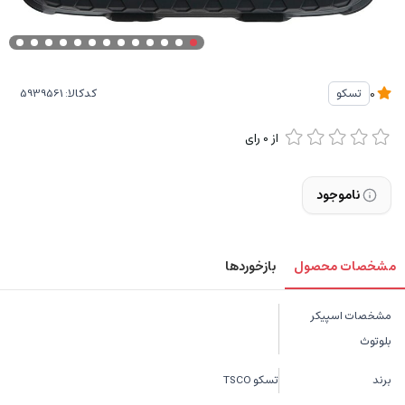
کدکالا:
تسکو
0
از
0
رای
ناموجود
مشخصات محصول
بازخوردها
مشخصات اسپیکر
بلوتوث
برند
تسکو TSCO