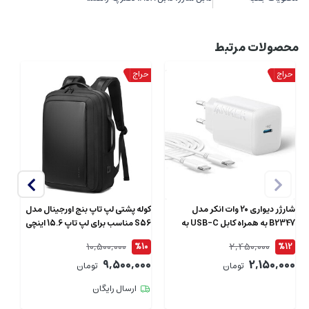
محصولات مرتبط
شارژر دیواری 20 وات انکر مدل
کوله پشتی لپ تاپ بنج اورجینال مدل
B2347 به همراه کابل USB-C به
S56 مناسب برای لپ تاپ 15.6 اینچی
طول 1.5 متر
ای
10,500,000
2,450,000
4
%10
%12
00
9,500,000
2,150,000
تومان
تومان
ارسال رایگان