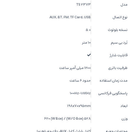
مدل
TS 2373
نوع اتصال
AUX, BT, FM, TF Card, USB
نسخه بلوتوث
5.0
بُرد بی سیم
10 متر
قابلیت شارژ
ظرفیت باتری
1200 میلی آمپر ساعت
مدت زمان استفاده
حدود 6 ساعت
پاسخگویی فرکانسی
100Hz-18KHz
ابعاد
198x70x95mm
وزن
528 (W/O Box) / 620 (W Box)
محتویات جعبه
کابل شارژ، کابل AUX، دفترچه راهنما