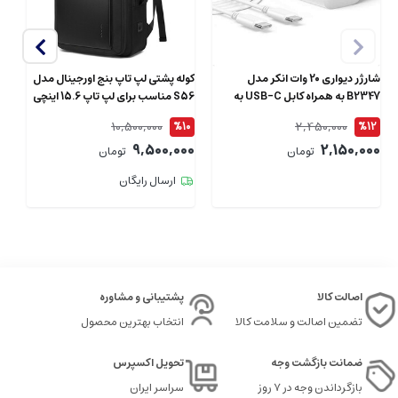
شارژر دیواری 20 وات انکر مدل
کوله پشتی لپ تاپ بنج اورجینال مدل
B2347 به همراه کابل USB-C به
S56 مناسب برای لپ تاپ 15.6 اینچی
طول 1.5 متر
ای
10,500,000
2,450,000
4
%10
%12
00
9,500,000
2,150,000
تومان
تومان
ارسال رایگان
اصالت کالا
پشتیبانی و مشاوره
تضمین اصالت و سلامت کالا
انتخاب بهترین محصول
ضمانت بازگشت وجه
تحویل اکسپرس
بازگرداندن وجه در ۷ روز
سراسر ایران