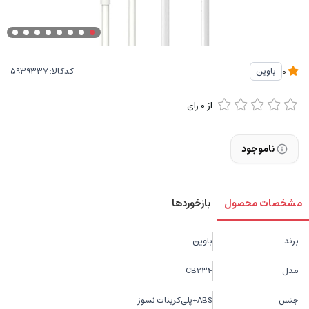
کدکالا:
باوین
0
از
0
رای
ناموجود
مشخصات محصول
بازخوردها
برند
باوین
مدل
CB234
جنس
ABS+پلی‌کربنات نسوز