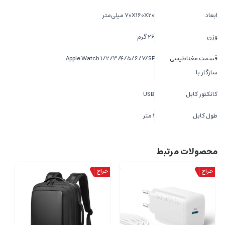
ابعاد
70X160X20 میلی‌متر
وزن
26 گرم
قسمت مغناطیسی
Apple Watch 1/2/3/4/5/6/7/SE
سازگار با
کانکتور کابل
USB
طول کابل
1 متر
محصولات مرتبط