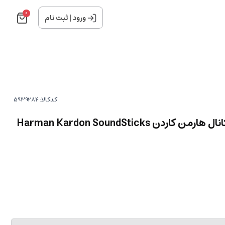
0
ورود
|
ثبت نام
کدکالا:
اسپیکر بلوتوث رومیزی 2.1 کانال هارمن کاردن Harman Kardon SoundSticks