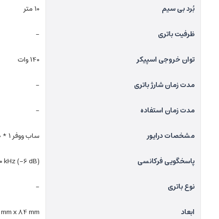
بُرد بی سیم
10 متر
ظرفیت باتری
-
توان خروجی اسپیکر
140 وات
مدت زمان شارژ باتری
-
مدت زمان استفاده
-
مشخصات درایور
ساب ووفر 1 * 100 وات، 130 میلیمتری ، فولرنج 4 عدد 2 * 20 وات، 35 میلیمتری
پاسخگویی فرکانسی
0 kHz (-6 dB)
نوع باتری
-
ابعاد
1 mm x 84 mm