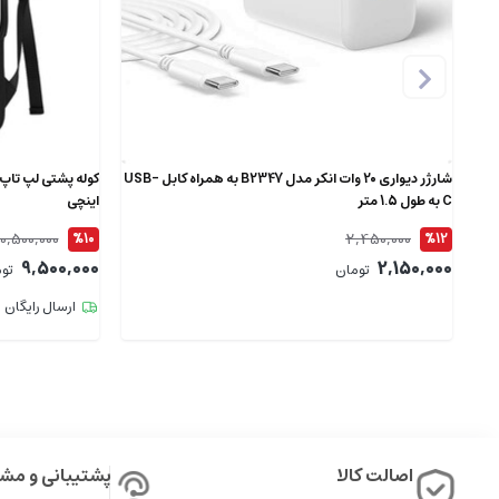
شارژر دیواری 20 وات انکر مدل B2347 به همراه کابل USB-
C به طول 1.5 متر
اینچی
10,500,000
2,450,000
%10
%12
9,500,000
2,150,000
تومان
تو
ارسال رایگان
اصالت کالا
پشتیبانی و مشا