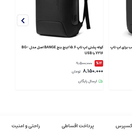
دل 7802 اصل مناسب برای لپ تاپ
کوله پشتی لپ تاپ 15.6 اینچ بنج BANGE اصل مدل BG-
7216 با USB
XJ325 ضدآ
9,500,000
%12
%14
9,000
8,150,000
تومان
ارسال رایگان
ارس
اکسپرس
پرداخت اقساطی
راحتی و امنیت