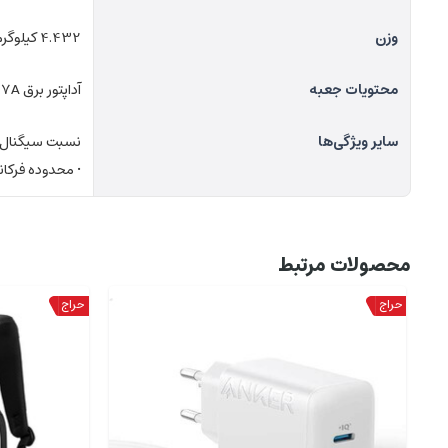
وزن
4.432 کیلوگرم
محتویات جعبه
آداپتور برق 24V/3.7A اسپیکر Harman Kardon SoundSticks 4 راهنمای شروع سریع برگه ایمنی 2 عدد اسپیکر اقماری
سایر ویژگی‌ها
• محدوده فرکانس فرستنده بلوتوث: 2.402 – 480
محصولات مرتبط