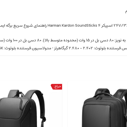
2. گیگاهرتز • مدولاسیون فرستنده بلوتوث: GFSK, π/4 DQPSK, 8DPSK