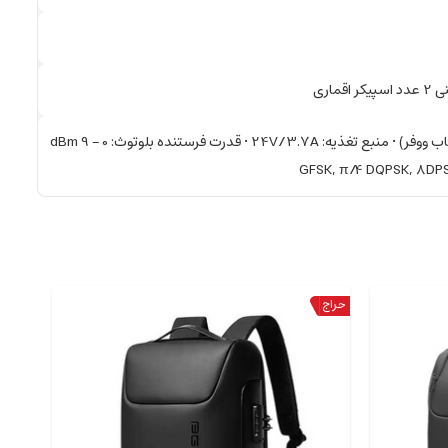
نسبت سیگنال به نویز: 80 دسی بل در 15 وات (محدوده متوسط بالا). 80 دسی بل در 100 وات (ساب ووفر) • منبع تغذیه: 24V/3.7A • قدرت فرستنده بلوتوث: 0 – 9 dBm