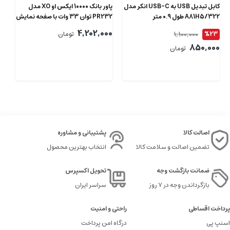
کابل تبدیل USB به USB-C انکر مدل
پاور بانک 10000 ایکس او XO مدل
322/A81H5 طول 0.9 متر
PR232 توان 33 وات با صفحه نمایش
ظرفیت 0
4,202,000
1,100,000
%23
تومان
9
00
850,000
تومان
اصالت کالا
پشتیبانی و مشاوره
تضمین اصالت و سلامت کالا
انتخاب بهترین محصول
ضمانت بازگشت وجه
تحویل اکسپرس
بازگرداندن وجه در ۷ روز
سراسر ایران
پرداخت اقساطی
راحتی و امنیت
اسنپ پی
درگاه امن پرداخت