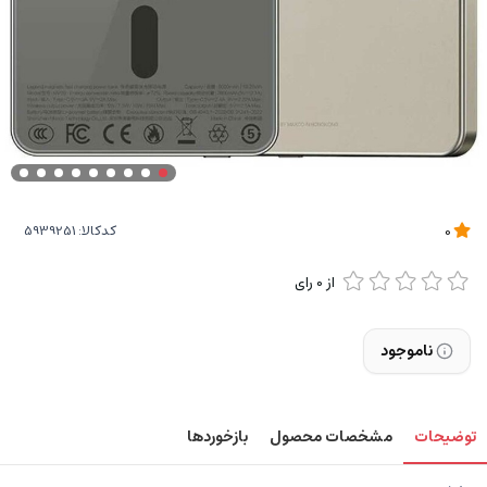
کدکالا:
0
از
0
رای
ناموجود
توضیحات
مشخصات محصول
بازخوردها