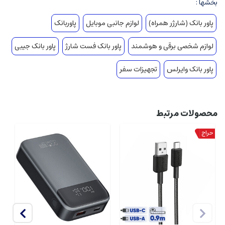
بخشها :
پاور بانک (شارژر همراه)
لوازم جانبی موبایل
پاوربانک
لوازم شخصی برقی و هوشمند
پاور بانک فست شارژ
پاور بانک جیبی
پاور بانک وایرلس
تجهیزات سفر
محصولات مرتبط