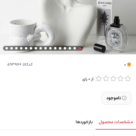
کدکالا:
0
از
0
رای
ناموجود
مشخصات محصول
بازخوردها