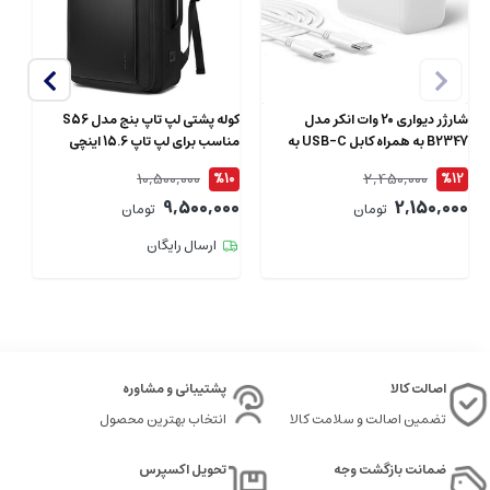
شارژر دیواری 20 وات انکر مدل
کوله پشتی لپ تاپ بنج مدل S56
B2347 به همراه کابل USB-C به
مناسب برای لپ تاپ 15.6 اینچی
طول 1.5 متر
ای
10,500,000
2,450,000
4
%10
%12
00
9,500,000
2,150,000
تومان
تومان
ارسال رایگان
اصالت کالا
پشتیبانی و مشاوره
تضمین اصالت و سلامت کالا
انتخاب بهترین محصول
ضمانت بازگشت وجه
تحویل اکسپرس