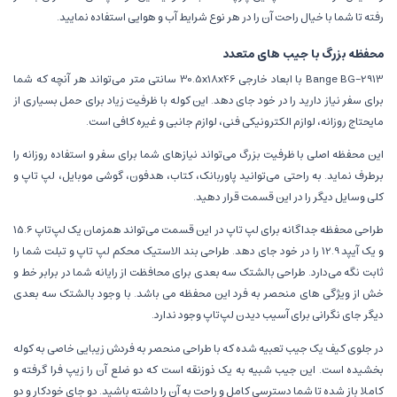
رفته تا شما با خیال راحت آن را در هر نوع شرایط آب و هوایی استفاده نمایید.
محفظه بزرگ با جیب های متعدد
Bange BG-2913 با ابعاد خارجی 30.5x18x46 سانتی متر می‌تواند هر آنچه که شما
برای سفر نیاز دارید را در خود جای دهد. این کوله با ظرفیت زیاد برای حمل بسیاری از
مایحتاج روزانه، لوازم الکترونیکی فنی، لوازم جانبی و غیره کافی است.
این محفظه اصلی با ظرفیت بزرگ می‌تواند نیازهای شما برای سفر و استفاده روزانه را
برطرف نماید. به راحتی می‌توانید پاوربانک، کتاب، هدفون، گوشی موبایل، لپ تاپ و
کلی وسایل دیگر را در این قسمت قرار دهید.
طراحی محفظه جداگانه برای لپ تاپ در این قسمت می‌تواند همزمان یک لپ‌تاپ 15.6
و یک آیپد 12.9 را در خود جای دهد. طراحی بند الاستیک محکم لپ تاپ و تبلت شما را
ثابت نگه می‌دارد. طراحی بالشتک سه بعدی برای محافظت از رایانه شما در برابر خط و
خش از ویژگی های منحصر به فرد این محفظه می باشد. با وجود بالشتک سه بعدی
دیگر جای نگرانی برای آسیب دیدن لپ‌تاپ وجود ندارد.
در جلوی کیف یک جیب تعبیه شده که با طراحی منحصر به فردش زیبایی خاصی به کوله
بخشیده است. این جیب شبیه به یک ذوزنقه است که دو ضلع آن را زیپ فرا گرفته و
کاملا باز شده تا شما دسترسی کامل و راحت به آن را داشته باشید. دو جای خودکار و دو