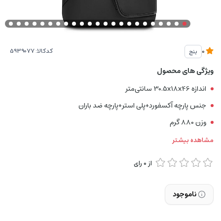
کدکالا:
بنج
0
ویژگی های محصول
اندازه 30.5x18x46 سانتی‌متر
جنس پارچه آکسفورد+پلی استر+پارچه ضد باران
وزن 880 گرم
مشاهده بیشتر
از
0
رای
ناموجود