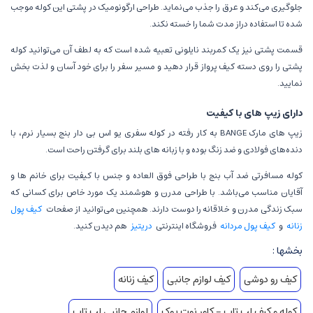
جلوگیری می‌کند و عرق را جذب می‌نماید. طراحی ارگونومیک در پشتی این کوله موجب
شده تا استفاده دراز مدت شما را خسته نکند.
قسمت پشتی نیز یک کمربند نایلونی تعبیه شده است که به لطف آن می‌توانید کوله
پشتی را روی دسته کیف پرواز قرار دهید و مسیر سفر را برای خود آسان و لذت بخش
نمایید.
دارای زیپ های با کیفیت
زیپ های مارک BANGE به کار رفته در کوله سفری یو اس بی دار بنج بسیار نرم، با
دنده‌های فولادی و ضد زنگ بوده و با زبانه های بلند برای گرفتن راحت است.
کوله مسافرتی ضد آب بنج با طراحی فوق العاده و جنس با کیفیت برای خانم ها و
آقایان مناسب می‌باشد. با طراحی مدرن و هوشمند یک مورد خاص برای کسانی که
سبک زندگی مدرن و خلاقانه را دوست دارند. همچنین می‌توانید از صفحات
کیف پول
زنانه
و
کیف پول مردانه
فروشگاه اینترنتی
دریتیز
هم دیدن کنید.
بخشها :
کیف رو دوشی
کیف لوازم جانبی
کیف زنانه
کوله و کیف لپ تاپ - کاور نوت بوک
لوازم جانبی لپ تاپ