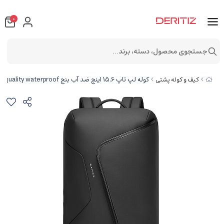
0
جستجوی محصول، دسته، برند...
کوله لپ تاپ 15.6 اینچ ضد آب بنج BANGE BG-2913 laptop backpack High quality waterproof
کیف و کوله پشتی