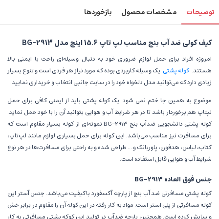
توضیحات
مشخصات محصول
بازخوردها
کیف کولی ضد آب بنج مناسب لپ تاپ 15.6 اینچ مدل BG-2913
امروزه افراد برای حمل لوازم ضروری خود به دنبال وسیله‌ای راحت با ایمنی بالا
هستند.
کوله پشتی
یک وسیله کاربردی بوده که مورد نیاز هر فردی است و تنوع بسیار
زیادی دارد که می‌توانید مدل دلخواه خود را در سایت جانبی انتخاب و خریداری نمایید.
موضوع به همین جا ختم نمی شود. یک کوله پشتی باید از ایمنی کافی برای حمل
لپ‎تاپ هم برخوردار باشد تا در هر شرایط آب و هوایی بتوانید آن را با خود حمل نماید.
کوله پشتی دانشجویی ضدآب بنج BG-2913 نمونه‌ای از کوله بسیار مقاوم است که
برای مسافرت نیز مناسب می‌باشد. این کوله برای حمل بسیاری لوازم مانند لپ‌تاپ،
کتاب، لباس، هدفون، پاوربانک و ... طراحی شده و به راحتی برای مسافرت‌ها در هر نوع
شرایط آب و هوایی قابل استفاده است.
جنس فوق العاده BG-2913
کوله پشتی مسافرتی ضد آب بنج از پارچه آکسفورد باکیفیت می‌باشد. جنس آستر این
کوله مسافرتی از پلی استر است. مواد به کار رفته در این کوله آن را مقاوم در برابر خش
و سایش کرده است. همچنین پارچه ضدآب در تولید این کوکه پشتی مسافرتی به کار