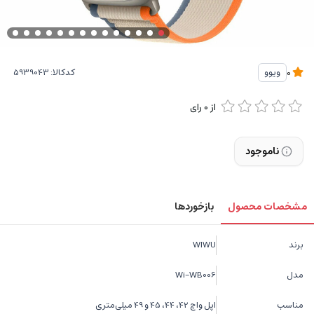
کدکالا:
ویوو
0
از
0
رای
ناموجود
مشخصات محصول
بازخوردها
برند
WIWU
مدل
Wi-WB006
مناسب
اپل واچ 42، 44، 45 و 49 میلی‌متری