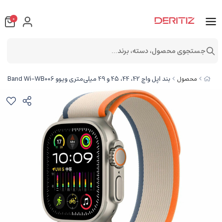
0
جستجوی محصول، دسته، برند...
بند اپل واچ 42، 44، 45 و 49 میلی‌متری ویوو WIWU 42/44/45/49mm Nylon Loop Watch Band Wi-WB006
محصول