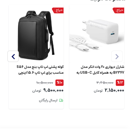
شارژر دیواری 20 وات انکر مدل
کوله پشتی لپ تاپ بنج مدل S56
B2347 به همراه کابل USB-C به
مناسب برای لپ تاپ 15.6 اینچی
طول 1.5 متر
ای
10,500,000
2,450,000
4
%10
%12
00
9,500,000
2,150,000
تومان
تومان
ارسال رایگان