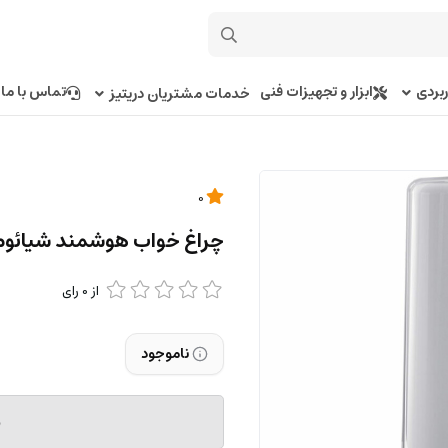
بردی
ابزار و تجهیزات فنی
تماس با ما
خدمات مشتریان دریتیز
0
چراغ خواب هوشمند شیائومی i Philips Bedside Lamp
از
0
رای
ناموجود
م