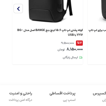
دل 7802 اصل مناسب برای لپ تاپ
کوله پشتی لپ تاپ 15.6 اینچ بنج BANGE اصل مدل BG-
7216 با USB
XJ325 ضدآ
9,500,000
%12
%14
9,000
8,150,000
تومان
ارسال رایگان
ارس
اکسپرس
پرداخت اقساطی
راحتی و امنیت
ان
اسنپ پی
درگاه امن پرداخت