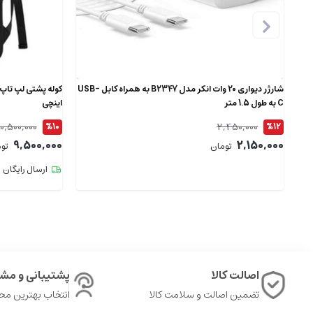
شارژر دیواری 20 وات انکر مدل B2347 به همراه کابل USB-
C به طول 1.5 متر
اینچی
10,500,000
2,450,000
%10
%12
9,500,000
2,150,000
تومان
تو
ارسال رایگان
اصالت کالا
پشتیبانی و مشا
تضمین اصالت و سلامت کالا
انتخاب بهترین م