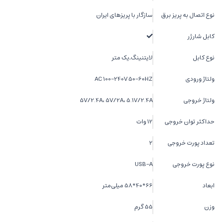
نوع اتصال به پریز برق
سازگار با پریزهای ایران
کابل شارژر
نوع کابل
لایتنینگ,یک متر
ولتاژ ورودی
AC 100-240V 50-60HZ
ولتاژ خروجی
5V/2.4A، 5V/2A، 5.1V/2.4A
حداکثر توان خروجی
12 وات
تعداد پورت خروجی
2
نوع پورت خروجی
USB-A
ابعاد
66*40*58 میلی‌متر
وزن
55 گرم