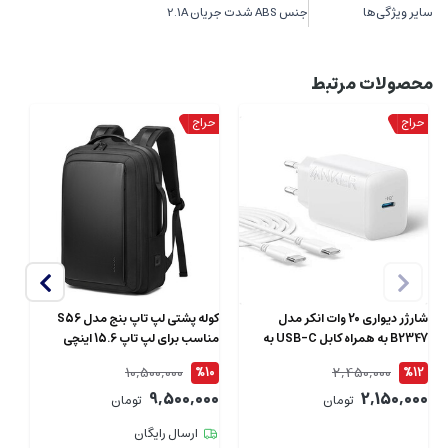
سایر ویژگی‌ها
جنس ABS شدت جریان 2.1A
محصولات مرتبط
شارژر دیواری 20 وات انکر مدل
کوله پشتی لپ تاپ بنج مدل S56
B2347 به همراه کابل USB-C به
مناسب برای لپ تاپ 15.6 اینچی
طول 1.5 متر
ای
10,500,000
2,450,000
4
%10
%12
00
9,500,000
2,150,000
تومان
تومان
ارسال رایگان