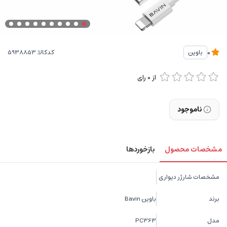
کدکالا:
باوین
0
از
0
رای
ناموجود
مشخصات محصول
بازخوردها
مشخصات شارژر دیواری
برند
باوین Bavin
مدل
PC363