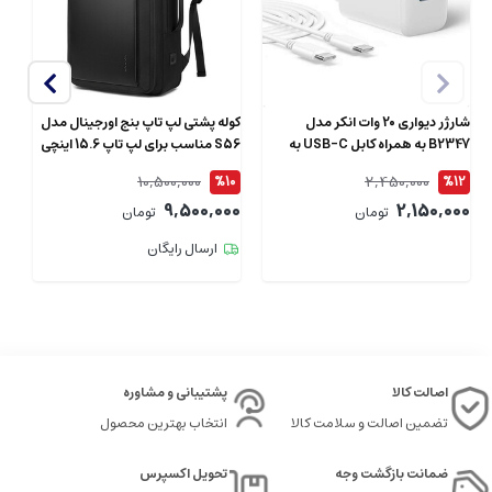
شارژر دیواری 20 وات انکر مدل
کوله پشتی لپ تاپ بنج اورجینال مدل
B2347 به همراه کابل USB-C به
S56 مناسب برای لپ تاپ 15.6 اینچی
طول 1.5 متر
ای
10,500,000
2,450,000
4
%10
%12
00
9,500,000
2,150,000
تومان
تومان
ارسال رایگان
اصالت کالا
پشتیبانی و مشاوره
تضمین اصالت و سلامت کالا
انتخاب بهترین محصول
ضمانت بازگشت وجه
تحویل اکسپرس