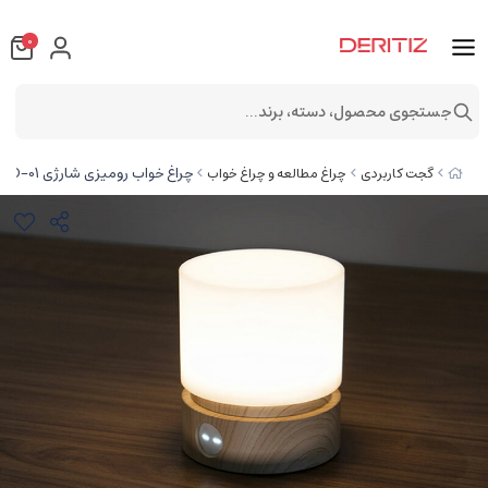
0
جستجوی محصول، دسته، برند...
چراغ خواب رومیزی شارژی HBK cylindrical lamp rechargeable night LED desk lamp HBKYZD-01
گجت کاربردی
چراغ مطالعه و چراغ خواب