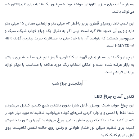
بسیار جذاب برای میز و اتاق‌تان خواهد بود. همچنین یک هدیه برای عزیزانتان هم
می‌تواند باشد.
این لامپ LED رومیزی قطری برابر با قطر 82 میلی متر و ارتفاعی معادل 95 میلی متر
دارد و وزن آن حدود 190 گرم است. پس اگر به دنبال یک چراغ خواب شیک، سبک و
جمع‌وجور هستید که بتوانید آن را با خود حتی به مسافرت ببرید بهترین گزینه HBK
HBKYZD-01 است.
در چهار رنگ‌بندی بسیار زیبای قهوه ای کاکائویی، قرمز دارچینی، سفید شیری و راش
به بازار عرضه شده است و امکان انتخاب رنگ مورد علاقه یا متناسب با دیگر لوازم
برایتان فراهم است.
کنترل آسان چراغ LED
این چراغ خواب شیک رومیزی قابل شارژ بدون داشتن هیچ کلیدی کنترل می‌شود و
شما فقط با لمس و یا وارد کردن ضربه‌ای کوتاه می‌توانید تنظیمات مورد نیاز خود را
اعمال کنید. مثلا با کلیک روی بخش بالایی چراغ می‌توانید آن را روشن یا خاموش
کنید؛ برای تنظیم میزان نور فشار طولانی و رفتن روی حالت تنفس کافیست روی
آباژور دوبار کلیک کنید.