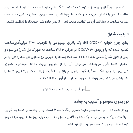
در ضمن این آباژور رومیزی کوچک یک نمایشگر هم دارد که مدت زمان تنظیم روی
حالت تایمر را نشان می‌دهد و شما با چرخاندن دست روی بخش بالایی به سمت
عقربه ساعت یا مخالف آن می‌توانید مدت زمان تایمر خاموشی خودکار را تنظیم کنید.
قابلیت شارژ
برای چراغ خواب HBKYZD-01، یک باتری لیتیومی با ظرفیت 1200 میلی‌آمپر‌ساعت
تعبیه شده که با ورودی
DC5V/1A
در عرض 3 تا 4 ساعت به طور کامل شارژ می‌شود و
پس از فول شارژ شدن هم 10 تا 100 ساعت بسته به میزان روشنایی نور شارژدهی را در
اختیار شما قرار می‌دهد. می‌توان آن را از طریق پورت USB لپ‌تاپ،
شارژر
دیواری
یا
پاوربانک
تغذیه کرد. باتری چراغ با ظرفیت زیاد مدت بیشتری شما را
همراهی می‌کند و می‌توانید بدون اضطراب از آن استفاده کنید.
نور بدون سوسو و آسیب به چشم
چراغ شب LED نور ملایمی دارد؛ دمای رنگ 3000K است و از چشمان شما به خوبی
مراقبت می‌کند و می‌تواند یک هدیه قابل حمل مناسب برای روز ولنتاین، تولد، روز
کودک، هالووین، کریسمس و سال نو ‌باشد.