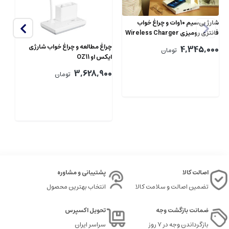
شارژ بی‌سیم 10وات و چراغ خواب
فانتزی رومیزی Wireless Charger
چراغ مطالعه و چراغ خواب شارژی
چر
4,345,000
تومان
ایکس او OZ11
او OZ10
00
3,628,900
تومان
اصالت کالا
پشتیبانی و مشاوره
تضمین اصالت و سلامت کالا
انتخاب بهترین محصول
ضمانت بازگشت وجه
تحویل اکسپرس
بازگرداندن وجه در ۷ روز
سراسر ایران