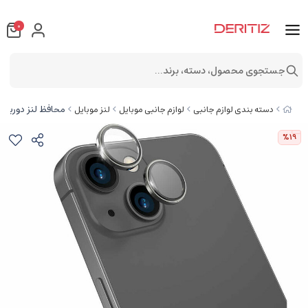
0
جستجوی محصول، دسته، برند...
محافظ لنز دوربین آیفون 14 و 14 پلاس ویوو &amp; 14 Plus
دسته بندی لوازم جانبی
لوازم جانبی موبایل
لنز موبایل
%19