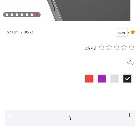
کدکالا:
ویوو
0
از
0
رای
رنگ