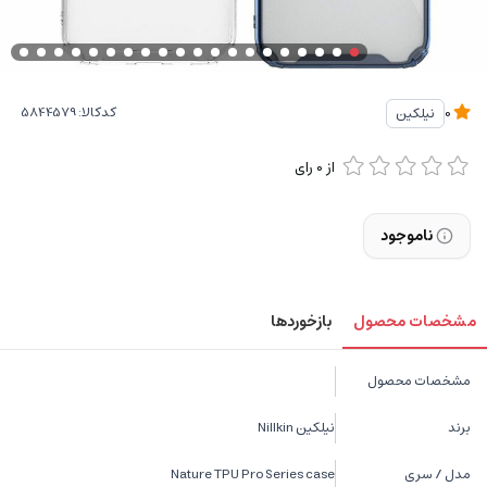
کدکالا:
نیلکین
0
از
0
رای
ناموجود
مشخصات محصول
بازخوردها
مشخصات محصول
برند
نیلکین Nillkin
مدل / سری
Nature TPU Pro Series case