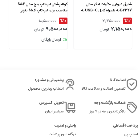
شارژر دیواری 20 وات انکر مدل
کوله پشتی لپ تاپ بنج مدل S56
B2347 به همراه کابل USB-C به
مناسب برای لپ تاپ 15.6 اینچی
طول 1.5 متر
ای
10,500,000
2,450,000
4
%10
%12
00
9,500,000
2,150,000
تومان
تومان
ارسال رایگان
اصالت کالا
پشتیبانی و مشاوره
تضمین اصالت و سلامت کالا
انتخاب بهترین محصول
ضمانت بازگشت وجه
تحویل اکسپرس
بازگرداندن وجه در ۷ روز
سراسر ایران
پرداخت اقساطی
راحتی و امنیت
اسنپ پی
درگاه امن پرداخت