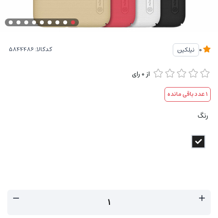
کدکالا:
نیلکین
0
از
0
رای
1
عدد باقی مانده
رنگ