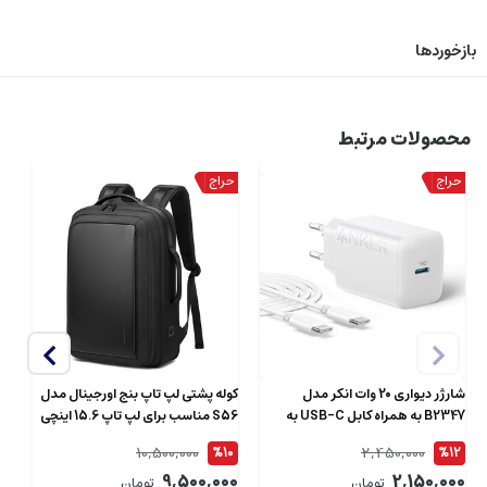
بازخوردها
محصولات مرتبط
شارژر دیواری 20 وات انکر مدل
کوله پشتی لپ تاپ بنج اورجینال مدل
B2347 به همراه کابل USB-C به
S56 مناسب برای لپ تاپ 15.6 اینچی
طول 1.5 متر
ای
10,500,000
2,450,000
4
%10
%12
00
9,500,000
2,150,000
تومان
تومان