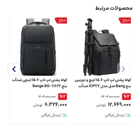
محصولات مرتبط
کوله‌ پشتی لپ‌ تاپ 15.6 اینچ و دوربین
کوله پشتی لپ تاپ 15.6 اینچی ضدآب
کو
بنج Bang اصل مدل XJ327 ضدآب
بنج Bange BG-7822
ضد
7,200,000
14,400,000
6
%12
%12
اس
00
6,324,000
12,649,000
تومان
تومان
ارسال رایگان
ارسال رایگان