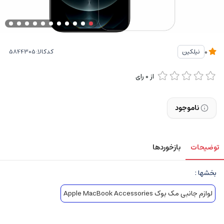
کدکالا:
نیلکین
0
از
0
رای
ناموجود
توضیحات
بازخوردها
بخشها :
لوازم جانبی مک بوک Apple MacBook Accessories