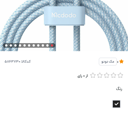
کدکالا:
مک دودو
0
از
0
رای
رنگ