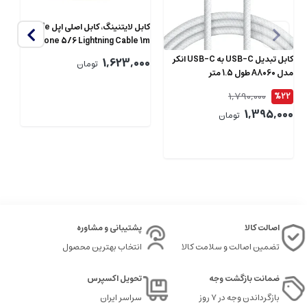
کابل لایتنینگ، کابل اصلی اپل Apple
iphone 5/6 Lightning Cable 1m
2m
کابل تبدیل USB-C به USB-C انکر
00
1,623,000
تومان
01
مدل A8060 طول 1.5 متر
1,790,000
%22
1,395,000
تومان
اصالت کالا
پشتیبانی و مشاوره
تضمین اصالت و سلامت کالا
انتخاب بهترین محصول
ضمانت بازگشت وجه
تحویل اکسپرس
بازگرداندن وجه در ۷ روز
سراسر ایران