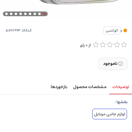
کدکالا:
کوتتسی
0
از
0
رای
ناموجود
توضیحات
مشخصات محصول
بازخوردها
بخشها :
لوازم جانبی موبایل