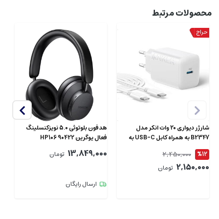
محصولات مرتبط
شارژر دیواری 20 وات انکر مدل
هدفون بلوتوثی 5.0 نویزکنسلینگ
B2347 به همراه کابل USB-C به
فعال یوگرین HP106 90422
طول 1.5 متر
سا
00
13,849,000
2,450,000
%12
تومان
2,150,000
تومان
ارسال رایگان