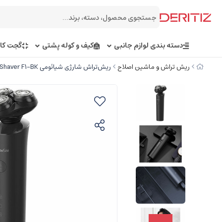
دسته بندی لوازم جانبی
کیف و کوله پشتی
گجت کار
ریش تراش و ماشین اصلاح
ریش‌تراش شارژی شیائومی Xiaomi ShowSee Electric Shaver F1-BK