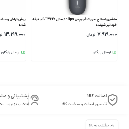
ماشین اصلاح صورت فیلیپس philips مدل BT3617 با تیغه
خود تیز شونده
شانه
13,199,000
7,919,000
تومان
تو
ارسال رایگان
ارسال رایگان
اصالت کالا
پشتیبانی و مشا
تضمین اصالت و سلامت کالا
انتخاب بهترین م
برگشت به بالا