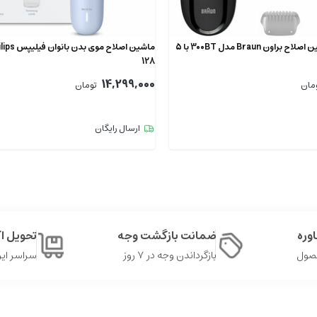
ریش تراش و ماشین اصلاح براون Braun مدل 300BT با 5
128
14,299,000
مان
تومان
ارسال رایگان
وره
ضمانت بازگشت وجه
تحویل 
حصول
بازگرداندن وجه در ۷ روز
سراسر ایر