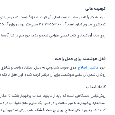
کیفیت عالی
تمیزکاری مداوم ندارد. ابعاد آن
160*55*34.2 میلی‌متر
بوده و وزن آن 155 گرم است و این ابعاد و وزن نشانه سبکی و
روی بدنه آن تعدادی کلید لمسی طراحی شده و دکمه پاور هم در کنار آن‌ها 
قفل هوشمند برای حمل راحت
این
ماشین اصلاح
موی صورت شیائومی به دلیل استفاده راحت و شارژی ب
روشن شدن آن قفلی هوشمند برای آن درنظر گرفته شده؛ این قفل با نگه دا
کاملا ضدآب
ریش‌تراش دستگاهی است که باید از قابلیت ضدآب برخوردار باشد تا امکان
استاندارد برخوردارند تا نیم ساعت و در عمق یک متری مانع نفوذ آب در دس
کنید؛ همچنین امکان اصلاح
برای پوست خشک
هم برایتان امکان‌پذیر 