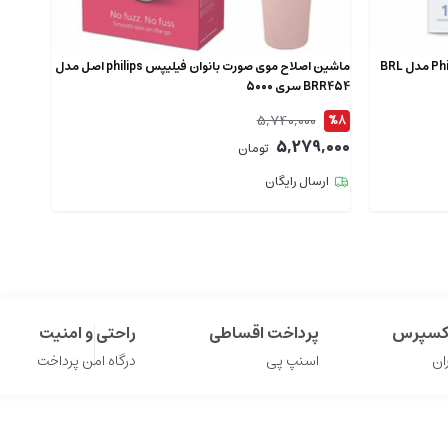
ماشین اصلاح موی بدن بانوان فیلیپس Philips مدل BRL
ماشین اصلاح موی صورت بانوان فیلیپس philips اصل مدل
BRR454 سری 5000
سفارش 
5,740,000
%21
%8
,000
5,279,000
تومان
ارسال رایگان
اکسپرس
پرداخت اقساطی
راحتی و امنیت
ان
اسنپ پی
درگاه امن پرداخت