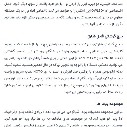
بند مغناطیسی، موچین، ابزار باز کردن و ... را خواهید یافت. از سوی دیگر، کیف حمل
اختصاصی QWLSD012 این امکان را به فراهم می کند تا تمامی اقلام را در یک محفظه
مقاوم در برابر ضربه ذخیره کرده و مرتب نگه دارید. همچنین دیگر لازم نخواهد بود
نگران از دست دادن آنها باشید.
پیچ گوشتی قابل شارژ
با پیچ گوشتی شارژی، می توانید به سرعت و به راحتی پیچ ها را باز یا بسته کنید. وجود
کلیدهایی برای تنظیم سطح نیروی وارده در هنگام چرخش در 2 سطح گشتاور
(0.05±0.03N-m و 0.2±0.08N-m) این امکان را برای شما فراهم خواهد کرد. بنابراین
می توانید عملکرد دستگاه را با توجه به تجهیزاتی که در حال تعمیر هستید تنظیم کنید.
بدنه ارگونومی همراه با روکش ضد لغزش و استوانه ای HOTO نصب سریع و راحت
بیت ها و نگهداری آن را هنگام استفاده برای شما امکان پذیر می کند و دارای نور پس
زمینه LED برای روشن کردن موضع در حال تعمیر است. علاوه بر این، با امکان شارژ
راحت استفاده از آن بسیار متمایز می شود.
مجموعه بیت ها
در این مجموعه تعمیرات برند
شیائومی
می توانید تعداد زیادی قطعه بادوام از فولاد
S2 پیدا خواهید کرد که در موقعیت های مختلف به آن ها نیاز پیدا خواهید کرد.
همچنین در بسته مجموعه ای شامل 6 سری 45 میلی متری ( فیلیپس، تخت، شش