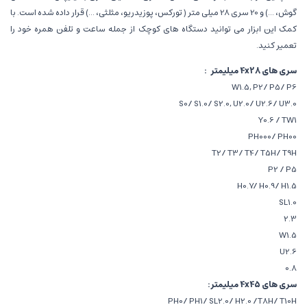
گوش، ...) و 20 سری 28 میلی متر ( تورکس، پوزیدریو، مثلثی، ...) قرار داده شده است. با
کمک این ابزار می توانید دستگاه های کوچک از جمله ساعت و تلفن همره خود را
تعمیر کنید.
سری های 4x28 میلیمتر :
W1.5, P2/ P5/ P6
S0/ S1.0/ S2.0, U2.0/ U2.6/ U3.0
Y0.6 / TW1
PH000/ PH00
T2/ T3/ T4/ T5H/ T9H
P2 / P5
H0.7/ H0.9/ H1.5
SL1.0
2.3
W1.5
U2.6
0.8
سری های 4x45 میلیمتر:
PH0/ PH1/ SL2.0/ H2.0 /T8H/ T10H