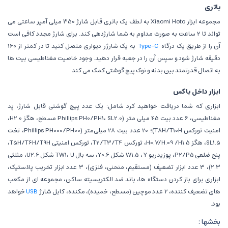
باتری
مجموعه ابزار Xiaomi Hoto به لطف یک باتری قابل شارژ 350 میلی آمپر ساعتی می
تواند تا 2 ساعت به صورت مداوم به شما شارژدهی کند. برای شارژ مجدد کافی است
آن را از طریق یک درگاه
Type-C
به یک شارژر دیواری متصل کنید تا در کمتر از 160
دقیقه شارژ شود و سپس آن را در جعبه قرار دهید. وجود خاصیت مغناطیسی بیت ها
به اتصال قدرتمند بین بدنه و نوک پیچ گوشتی کمک می کند.
ابزار داخل باکس
ابزاری که شما دریافت خواهید کرد شامل: یک عدد پیچ گوشتی قابل شارژ، پد
مغناطیسی، 6 عدد بیت 45 میلی متر (Phillips PH0/PH1، SL2.0 مسطح، هگز H2.0،
امنیت تورکس T8H/T10H)؛ 20 عدد بیت 28 میلی‌متر (Phillips PH000/PH00، تخت
SL1.5، هگز H0.7/H.09 /H1.5، تورکس T2/T3/T4، تورکس امنیتی T5H/T6H/T9H،
پنج ضلعی P2/P5، پوزیدریو W1.5 ، Y شکل Y0.6، سه بال TW1، U شکل U2.6، مثلثی
2.3)، 3 عدد ابزار تضعیف (مستقیم، منحنی، فلزی)، 3 عدد ابزار تخریب پلاستیک،
ابزاری برای باز کردن دستگاه ها، باند ضد الکتریسیته ساکن، مجموعه ای از مکعب
های تضعیف کننده، 2 عدد موچین (مسطح، خمیده)، مکنده، کابل شارژ
USB
خواهد
بود.
بخشها :