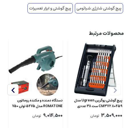
پیچ گوشتی شارژی شیائومی
پیچ گوشتی و ابزار تعمیرات
محصولات مرتبط
 1
it
پیچ گوشتی یوگرین Ugreen مدل
دستگاه دمنده و مکنده روماتون
4
CM372 80459 ست 38 عددی
ROMATONE مدل 5475 توان 750
00
وات
9,014,500
3,509,000
تومان
تومان