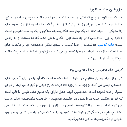
ابزارهای چند منظوره
این کیت علاوه بر
پیچ گوشتی
و بیت ها شامل مواردی مانند موچین ساده و سرکج،
ابزارهای بازکننده و زیرپایی ( اهرم نوک تیز، اهرم قلاب دار، اهرم فلزی )، اهرم های
پلاستیکی (از مواد POM)، یک نوار ضد الکتریسیته ساکن و یک پد مغناطیسی است.
علاوه بر این، ساکشن کاپ به شما این امکان را می دهد که به سرعت و به راحتی
پشت
قاب گوشی
هوشمند را جدا کنید. از سوی دیگر، مجموعه ای از مکعب های
ساخته شده از مواد بادوام، دوام را تضمین می کند و باز کردن شکاف های باریک مانند
لپ تاپ را آسان تر می کند.
کیس مغناطیسی و مغناطیس زدا
کیس از مواد بسیار مقاوم در خارج ساخته شده است که آن را در برابر آسیب های
احتمالی ایمن می کند. وجود در با زاویه 110 درجه خارج کردن و قرار دادن ابزار را در آن
بسیار راحت نموده است. همچنین کیف حمل دارای یک منبع مغناطیس داخلی است
که خواص مگنتی بیت ها را بهبود می بخشد. همچنین، خاصیت مغناطیس زدایی باعث
می شود تداخل میدان الکترومغناطیسی در ابزار را از بین برود که به شما امکان می
دهد لپ تاپ، تبلت، گوشی هوشمند، دوربین یا ساعت خود را به صورت ایمن و بدون
نگرانی از الکتریسیته ساکن تعمیر کنید.