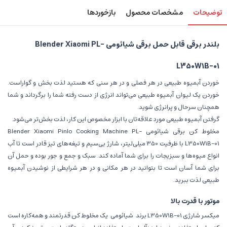
توضیحات
مشخصات محصول
بازخوردها
بلندر برقی قابل حمل برقی شیائومی Blender Xiaomi PL-
L350W1B-01
خوردن آبمیوه طبیعی در هر فصلی و در هر سنی که هستید لذت بخش و گواراست.
خوردن یک لیوان آبمیوه طبیعی می‌تواند انرژی از دست رفته شما را برگرداند و شما
همچنان سرحال و پرانرژی شوید.
گرفتن آبمیوه طبیعی مورد علاقه‌تان با ابزار مخصوص این کار، لذت بخش‌تر می‌شود.
مخلوط کن برقی شیائومی Blender Xiaomi Pinlo Cooking Machine PL-
L350W1B-01 با ظرفیت 350 میلی‌لیتر، شارژ بی‌سیم و تیغه‌های تیز قادر است تا آب
انواع میوه‌ها و سبزیجات را برای شما آماده کند. سبک و جمع و جور بوده و حمل آن
برای شما آسان است تا بتوانید در هر مکانی و در هر شرایطی از نوشیدن آبمیوه
طبیعی لذت ببرید.
موتور با قدرت بالا
میکسر شارژی L350W1B-01 برند
شیائومی
یک مخلوط ‌کن قدرتمند و همه‌کاره است