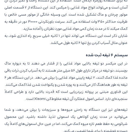
که برای استفاده روزمره ایده‌آل است. استفاده از این دستگاه راحت و تمیز کردن آن
آسان است و می‌تواند انواع مواد غذایی را میکس کند. این دستگاه از 2 قسمت اصلی
موتور چرخان و ماگ تشکیل شده است. این وسیله خانگی از موتور مسی خالص با
ظرفیت حداکثر 350 وات استفاده می کند. سرعت باورنکردنی 30000 دور در دقیقه به
کمک میکند تا در مدت زمان کمی مواد غذایی مورد نظرتان را آماده سازید.
شایان ذکر است این دستگاه می تواند تنها در 1 ثانیه خیلی سریع راه اندازی شود، به
عنوان مثال آسیاب کردن یخ تنها 6 ثانیه طول می‌کشد.
سیستم 6 تیغه ثبت شده
در این میکسر دو تیغه بالایی مواد غذایی را از فشار می دهند تا به دیواره ماگ
بچسبند، دو تیغه در مرکز دارای طول 56 میلی متر هستند تا به آسیاب کردن ذرات باقی
مانده غذا کمک کنند، 2 تیغه پایینی مواد غذایی را برش می دهد. در این دستگاه هر 6
تیغه به طور هماهنگ کار می‌کنند و به پوره شدن و یکنواخت شدن غذا کمک می‌کنند.
این فناوری مبتنی بر پروانه زیردریایی است که قدرت بالایی دارد و طراحی کاملاً
سنجیده‌ای دارد. اساس اصول عملکرد آن تیغه مخلوط‌کن XIaomi است.
تیغه‌های تیز این دستگاه به راحتی میوه‌ها و سبزیجات را برش می‌دهد، و شما
می‌توانید در مدت زمان کوتاهی یک اسموتی لذیذ داشته باشید. این محصول
شیائومی به حفظ طعم تازه میوه کمک می‌کند، اما در عین حال اسموتی‌های کاملاً یک
دست و خوشمزه را برای شما تضمین می‌کند.