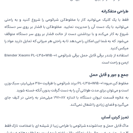
طراحی متفکرانه
فقط با یک کلیک می‌توانید کار با مخلوط‌کن شیائومی را شروع کنید و به راحتی
می‌توانید با یک دست آن را مدیریت نمایید. مخلوط‌کن با فشار بر روی سر دستگاه
شروع به کار می‌کند و با برداشتن دست از حالت فشار بر روی سر دستگاه متوقف
می‌شود. که به شما این امکان را می‌دهد تا به راحتی هر میزانی که تمایل دارید مواد را
میکس کنید.
استفاده از بلندر برقی قابل حمل برقی شیائومی Blender Xiaomi PL-L350W1B-01
ایمن و راحت است.
جمع و جور و قابل حمل
مخلوط کن میوه PL-L350W1B-01 برند شیائومی با ظرفیت 350 میلی‌لیتر، سبک وزن
است و می‌توان برای مدت طولانی آن را به دست گرفت بدون آنکه خسته شوید.
به علاوه قسمت لیوان دستگاه با اندازه 87×197 میلی‌متر به راحتی در کیف جای
می‌گیرد و فضای زیادی را اشغال نمی‌کند.
تمیز کردن آسان
ماگ قابل حمل و جداشونده شیائومی با طراحی زیبا از شیشه ای با ضخامت نازک فقط
3 میلی متر در عین حال با استحکام بالا ساخته شده است. به لطف دهانه عریضش