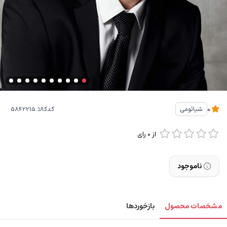
کدکالا:
شیائومی
0
از
0
رای
ناموجود
مشخصات محصول
بازخوردها