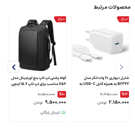
محصولات مرتبط
شارژر دیواری 20 وات انکر مدل
کوله پشتی لپ تاپ بنج اورجینال مدل
B2347 به همراه کابل USB-C به
S56 مناسب برای لپ تاپ 15.6 اینچی
طول 1.5 متر
ای
10,500,000
2,450,000
4
%10
%12
00
9,500,000
2,150,000
تومان
تومان
ارسال رایگان