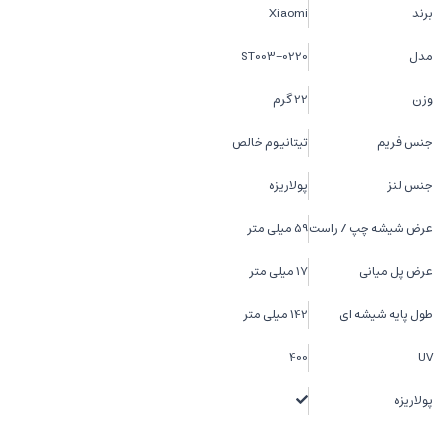
برند
Xiaomi
مدل
ST003-0220
وزن
22 گرم
جنس فریم
تیتانیوم خالص
جنس لنز
پولاریزه
عرض شیشه چپ / راست
59 میلی متر
عرض پل میانی
17 میلی متر
طول پایه شیشه ای
142 میلی متر
400
UV
پولاریزه