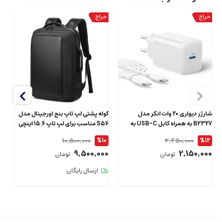
شارژر دیواری 20 وات انکر مدل
کوله پشتی لپ تاپ بنج اورجینال مدل
B2347 به همراه کابل USB-C به
S56 مناسب برای لپ تاپ 15.6 اینچی
طول 1.5 متر
ای
10,500,000
2,450,000
4
%10
%12
00
9,500,000
2,150,000
تومان
تومان
ارسال رایگان