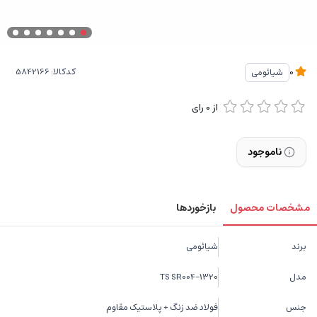
کدکالا:
شیائومی
0
از
0
رای
ناموجود
مشخصات محصول
بازخوردها
برند
شیائومی
مدل
TS SR004-1320
جنس
فولاد ضد زنگ + پلاستیک مقاوم