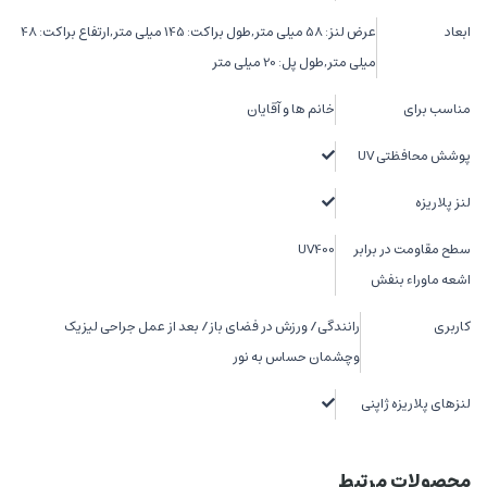
ابعاد
عرض لنز: 58 میلی متر,طول براکت: 145 میلی متر,ارتفاع براکت: 48
میلی متر,طول پل: 20 میلی متر
مناسب برای
خانم ها و آقایان
پوشش محافظتی UV
لنز پلاریزه
سطح مقاومت در برابر
UV400
اشعه ماوراء بنفش
کاربری
رانندگی/ ورزش در فضای باز/ بعد از عمل جراحی لیزیک
وچشمان حساس به نور
لنزهای پلاریزه ژاپنی
محصولات مرتبط