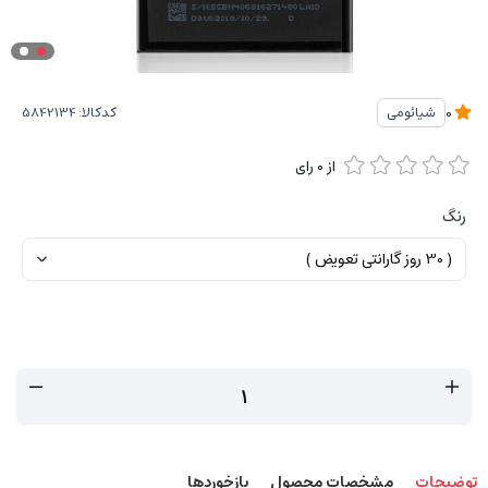
کدکالا:
شیائومی
0
از
0
رای
رنگ
توضیحات
مشخصات محصول
بازخوردها