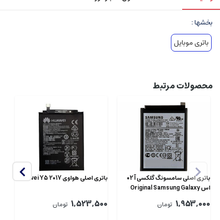
بخشها :
باتری موبایل
محصولات مرتبط
باتری اصلی سامسونگ گلکسی آ 02
باتری اصلی هواوی Huawei Y5 2017
اس Original Samsung Galaxy
4C
A02s Battery HQ-50S
00
1,523,500
1,953,000
تومان
تومان