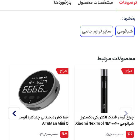
توضیحات
مشخصات محصول
بازخوردها
بخشها :
شیائومی
سایر لوازم جانبی
محصولات مرتبط
چراغ قوه و فندک الکتریکی نکستول
خط کش دیجیتالی چندکاره آتومن
شیائومی Xiaomi NexTool NE20040
ATuMan Mini Q
er
QW
3,800,000
5,600,000
7
%7
%6