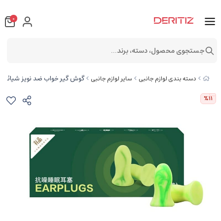
0
جستجوی محصول، دسته، برند...
گوش گیر خواب ضد نویز شیائومی mi youpin Anti-noise sleep earplugs EARPLUGS
دسته بندی لوازم جانبی
سایر لوازم جانبی
%11