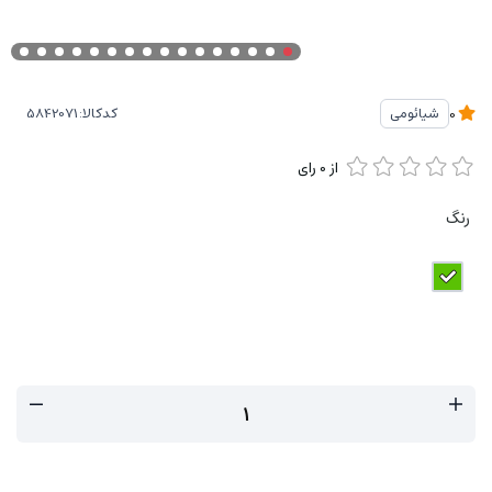
کدکالا:
شیائومی
0
از
0
رای
رنگ