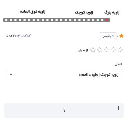
کدکالا:
شیائومی
0
از
0
رای
مدل