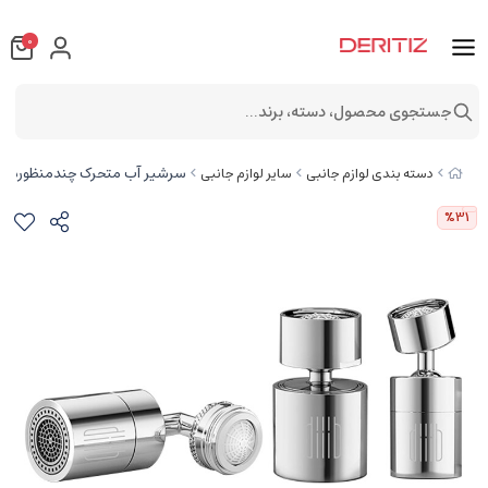
0
جستجوی محصول، دسته، برند...
سرشیر آب متحرک چندمنظوره شیائومی tifunctional Faucet Faucet Aerator
دسته بندی لوازم جانبی
سایر لوازم جانبی
%31