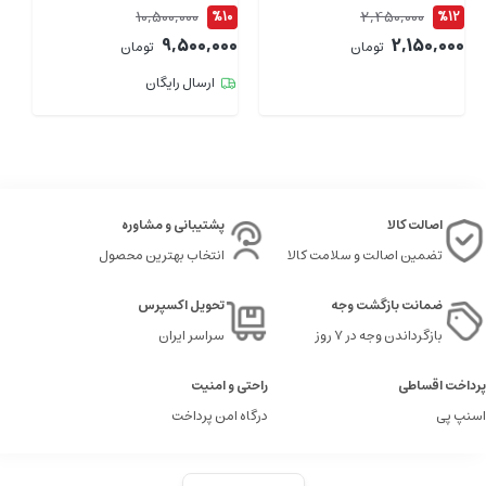
طول 1.5 متر
ای
10,500,000
2,450,000
4
%10
%12
00
9,500,000
2,150,000
تومان
تومان
ارسال رایگان
اصالت کالا
پشتیبانی و مشاوره
تضمین اصالت و سلامت کالا
انتخاب بهترین محصول
ضمانت بازگشت وجه
تحویل اکسپرس
بازگرداندن وجه در ۷ روز
سراسر ایران
پرداخت اقساطی
راحتی و امنیت
اسنپ پی
درگاه امن پرداخت