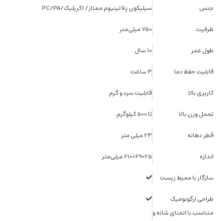
جنس
سیلیکون پلاتینیوم ممتاز/ اکریلیک/PC/PA
ظرفیت
750 میلی‌متر
طول عمر
10 سال
قابلیت حفظ دما
3 ساعت
کاربری بالا
قابلیت سرد و گرم
تحمل وزن بالا
تا 500 کیلوگرم
قطر دهانه
23 میلی متر
اندازه
25×69×610 میلی‌متر
سازگار با محیط زیست
طراحی ارگونومیک
متناسب با انحنای شانه و