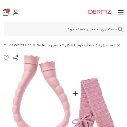
0
جستجوی محصول، دسته، برند...
کیسه آب گرم U شکل شیائومی Xiaomi Youpin Jotun Judy U-Shaped Neck Heat Compress Silicone Hot Water Bag JJ-WD0040
محصول