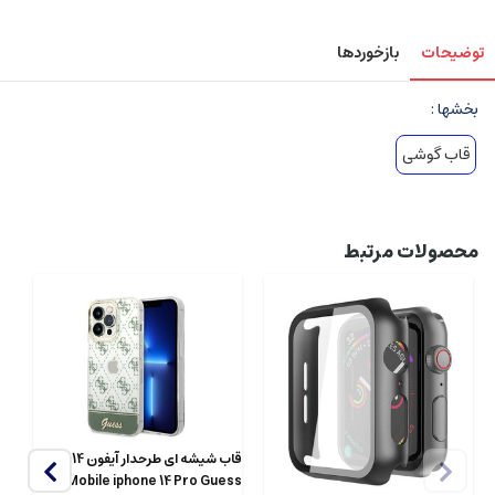
توضیحات
بازخوردها
بخشها :
قاب گوشی
محصولات مرتبط
قاب شیشه ای طرحدار آیفون 14 پرو
ri
CG Mobile iphone 14 Pro Guess