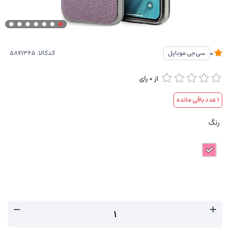
کدکالا:
سی‌جی موبایل
0
از
0
رای
1
عدد باقی مانده
رنگ