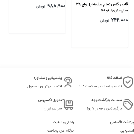
se
Case
قاب و گلس تمام صفحه اپل واچ 38
00
988,900
تومان
میلی‌متری لیتو +S
244,000
تومان
اصالت کالا
پشتیبانی و مشاوره
تضمین اصالت و سلامت کالا
انتخاب بهترین محصول
ضمانت بازگشت وجه
تحویل اکسپرس
بازگرداندن وجه در ۷ روز
سراسر ایران
پرداخت اقساطی
راحتی و امنیت
اسنپ پی
درگاه امن پرداخت