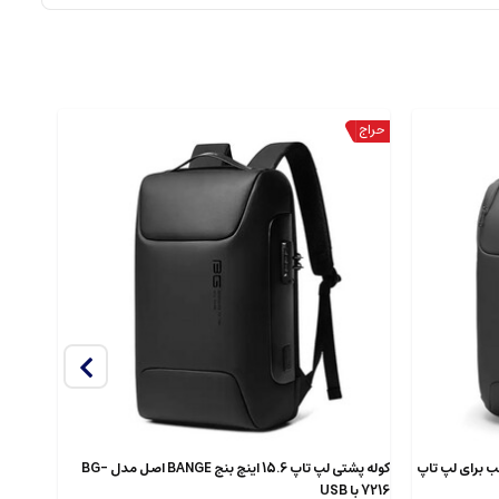
دل 7802 اصل مناسب برای لپ تاپ
کوله پشتی لپ تاپ 15.6 اینچ بنج BANGE اصل مدل BG-
7216 با USB
XJ325 ضدآ