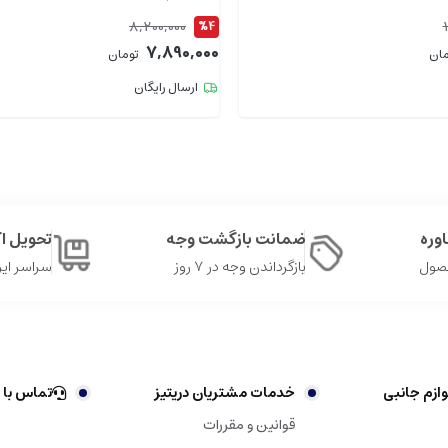
8,200,000
%4
7,890,000
مان
تومان
ارسال رایگان
وره
ضمانت بازگشت وجه
تحویل 
حصول
بازگرداندن وجه در ۷ روز
سراسر ایر
ازم جانبی
خدمات مشتریان دریتیز
تماس با 
قوانین و مقررات