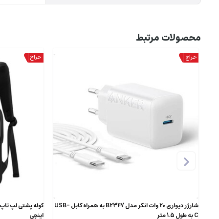
محصولات مرتبط
شارژر دیواری 20 وات انکر مدل B2347 به همراه کابل USB-
C به طول 1.5 متر
اینچی