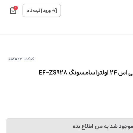
0
ورود
|
ثبت نام
کدکالا:
گ EF-ZS928
وجود شد به من اطلاع بده