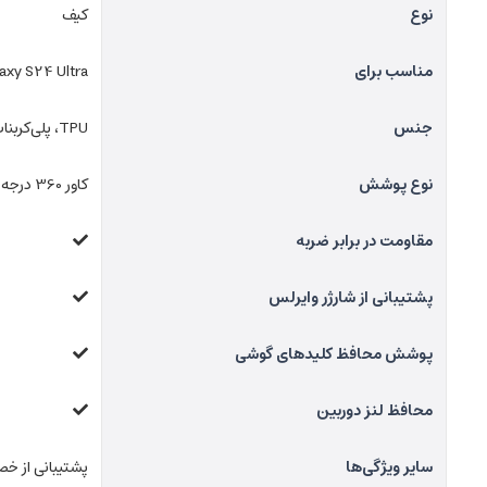
نوع
کیف
مناسب برای
xy S24 Ultra
جنس
TPU، پلی‌کربنات نسوز و چرم مصنوعی
نوع پوشش
کاور 360 درجه
مقاومت در برابر ضربه
پشتیبانی از شارژر وایرلس
پوشش محافظ کلیدهای گوشی
محافظ لنز دوربین
سایر ویژگی‌ها
پشتیبانی از خصوصیت S-View محفظه م