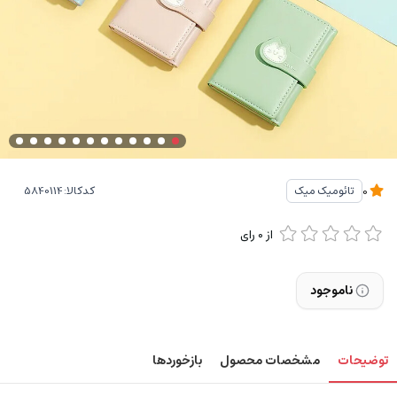
کدکالا:
تائومیک میک
0
از
0
رای
ناموجود
توضیحات
مشخصات محصول
بازخوردها