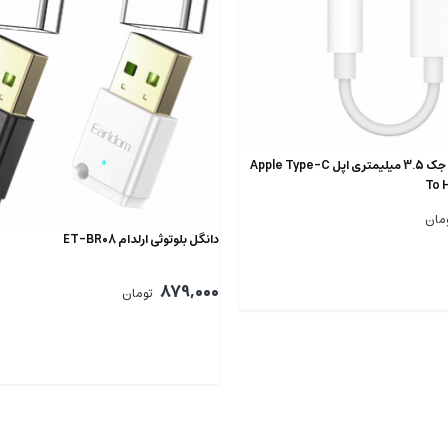
مبدل تایپ سی به جک 3.5 میلیمتری اپل Apple Type-C
To 
مان
دانگل بلوتوثی ارلدام ET-BR08
879,000
تومان