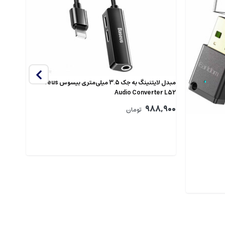
مبدل لایتنینگ به جک 3.5 میلی‌متری بیسوس Baseus
Audio Converter L52
 L3.5
988,900
,500
تومان