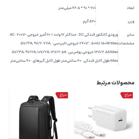
ابعاد
201 * 90 * 46.5 میلی‌متر
وزن
520 گرم
سایر
ورودی کانکتور فندکی DC : حداکثر 12 ولت = 20 آمپر خروجی AC : 200V-
مشخصات
240V~, 50Hz 150W Max خروجی تایپ‌سی : 5V/3A, 9V/2.77A,
12V/2.5A Max خروجی یواس‌بی : 5V/3A, 9V/2A, 10V/2A, 12V/2.5A
Max طول کابل فندکی : 60 سانتی‌متر طول کابل گیره‎ای : 40 سانتی‌متر
محصولات مرتبط