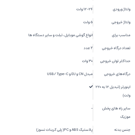
ولتاژ ورودی
12-24 ولت
ولتاژ خروجی
5 ولت
مناسب برای
انواع گوشی موبایل، تبلت و سایر دستگاه ها
تعداد درگاه خروجی
۲ عدد
حداکثر توان خروجی
30 وات
درگاه‌های خروجی
مبدل CN و EU و USB/ Type-C
اینورتر (تبدیل 12 به 220
ولت)
سایر راه های پخش
-
موزیک
جنس بدنه
پلاستیک ABS و PC( پلی کربنات نسوز)