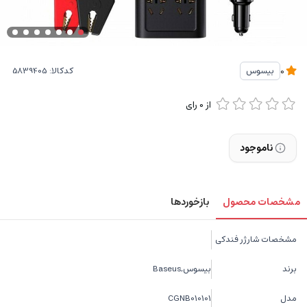
کدکالا:
بیسوس
0
از
0
رای
ناموجود
مشخصات محصول
بازخوردها
مشخصات شارژر فندکی
برند
بیسوس,Baseus
مدل
CGNB010101