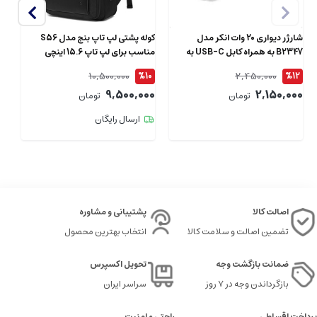
شارژر دیواری 20 وات انکر مدل
کوله پشتی لپ تاپ بنج مدل S56
B2347 به همراه کابل USB-C به
مناسب برای لپ تاپ 15.6 اینچی
طول 1.5 متر
ای
10,500,000
2,450,000
4
%10
%12
00
9,500,000
2,150,000
تومان
تومان
ارسال رایگان
اصالت کالا
پشتیبانی و مشاوره
تضمین اصالت و سلامت کالا
انتخاب بهترین محصول
ضمانت بازگشت وجه
تحویل اکسپرس
بازگرداندن وجه در ۷ روز
سراسر ایران
پرداخت اقساطی
راحتی و امنیت