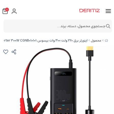
0
جستجوی محصول، دسته، برند...
اینورتر برق 220 ولت 300 وات بیسوس Baseus IGBT Power Inverter 300W CGNB010101
محصول