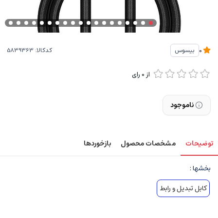
کدکالا:
بیسوس
0
از
0
رای
ناموجود
توضیحات
مشخصات محصول
بازخوردها
بخشها :
کابل تبدیل و رابط