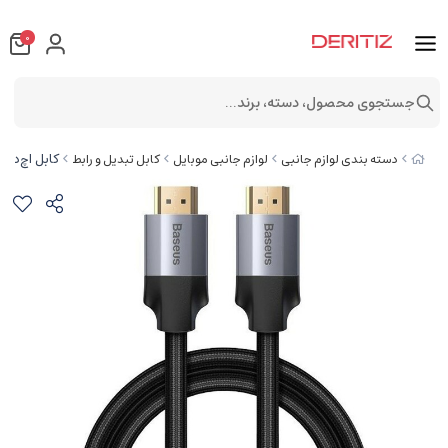
0
جستجوی محصول، دسته، برند...
کابل اچ‌دی‌ام‌آی 5 متری بیسوس  Male Adapter Cable CAKSX-E0G
دسته بندی لوازم جانبی
لوازم جانبی موبایل
کابل تبدیل و رابط