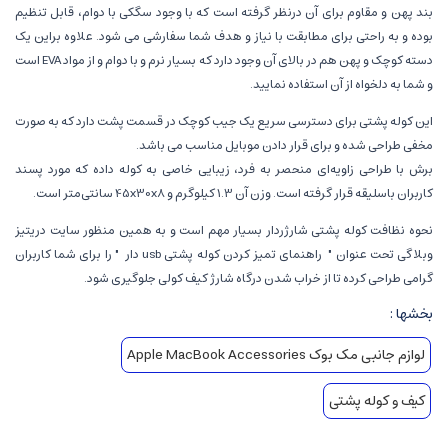
بند پهن و مقاوم برای آن درنظر گرفته‌ است که با وجود سگکی با دوام، قابل تنظیم
بوده و به راحتی برای مطابقت با نیاز و هدف شما سفارشی می شود. علاوه براین یک
دسته کوچک و پهن هم در بالای آن وجود دارد که بسیار نرم و با دوام و از مواد EVA است
و شما به دلخواه از آن استفاده نمایید.
این کوله پشتی برای دسترسی سریع یک جیب کوچک در قسمت پشت دارد که به صورت
مخفی طراحی شده و برای قرار دادن موبایل مناسب می باشد.
برش با طراحی زاویه‌ای منحصر به فرد، زیبایی خاصی به کوله داده که مورد پسند
کاربران باسلیقه قرار گرفته است. وزن آن 1.3 کیلوگرم و 45x30x8 سانتی‌متر است.
نحوه نظافت کوله پشتی شارژردار بسیار مهم است و به همین منظور سایت دریتیز
وبلاگی تحت عنوان "
راهنمای تمیز کردن کوله پشتی usb دار
" را برای شما کاربران
گرامی طراحی کرده تا از خراب شدن درگاه شارژ کیف کولی جلوگیری شود.
بخشها :
لوازم جانبی مک بوک Apple MacBook Accessories
کیف و کوله پشتی