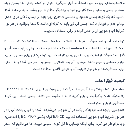
و فعالیت‌های روزانه مورد استفاده قرار می‌گیرد. تنوع در کوله پشتی ها بسیار زیاد
است و جنس و سایز و نوع کاربری آنها با یکدیگر متفاوت می باشد. باید توجه داشته
باشید که یک کوله پشتی علاوه بر داشتن ظاهری زیبا باید از ایمنی کافی برای حمل
لپ‎تاپ هم برخوردار باشد. جنس آن نیز باید به گونه‌ای باشد تا شما بتوانید در هر نوع
شرایط آب و هوایی آن را حمل کرده و از آن استفاده نمایید.
کوله ضد آب و ضد سرقت بنج Bange BG-7682 Hard Case Backpack With TSA
Combination Lock And USB Type-C Port با داشتن دسته بادوام و پارچه ضد آب و
قفل ضد سرقت از امنیت برجسته‌ای برخوردار است. این کوله پشتی برای حمل بسیاری
لوازم حساس و مهم مانند لپ‌تاپ، آی پد، هدفون، لباس و ... طراحی شده و به راحتی
برای مسافرت‌ها در هر نوع شرایط آب و هوایی قابل استفاده است.
کیفیت فوق العاده
مواد اصلی کوله پشتی ضد آب و ضد سرقت دارای پورت یو اس بی Bange BG-7682 از
پلاستیک ABS باکیفیت و پلی کربنات PC مقاوم می‌باشد. جنس آستر این کوله
مسافرتی از پلی استر است.
همچنین پارچه ضد آب به کار رفته در آن موجب می‌شود تا شما با خیال راحت آن را در
هر نوع شرایط آب و هوایی استفاده نمایید. BANGE کوله پشتی BG-7682 را ضد ضربه
و بادوام طراحی کرده برای اینکه وسایل داخل کوله آسیبی نبیند. ما می‌دانیم که سفر