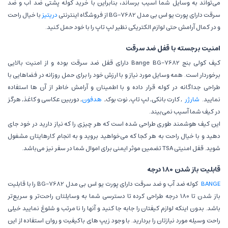
می‌تواند به وسایل شما آسیب برساند، بنابراین با خرید کوله پشتی ضد آب و ضد
سرقت دارای پورت یو اس بی مدل BG-7682 از فروشگاه اینترنتی
دریتیز
با خیال راحت
و در کمال آرامش حتی لوازم الکتریکی نظیر لپ تاپ را با خود حمل کنید.
امنیت برجسته با قفل ضد سرقت
کیف کولی بنج Bange BG-7682 دارای قفل ضد سرقت بوده و از امنیت بالایی
برخوردار است. همه وسایل مورد نیاز و با ارزش خود را برای حمل روزانه در فضاهایی با
طراحی جداگانه در کوله قرار داده و با اطمینان و آرامش خاطر از آن ها استفاده
نمایید.
شارژر
, کارت بانکی, لپ تاپ, نوت بوک,
هدفون
, دوربین عکاسی و کاغذ, هرگز
در کیف شما آسیب نمی‌بیند.
این کیف هوشمند طوری طراحی شده است که هر چیزی را که نیاز دارید در خود جای
دهید و با خیال راحت به هر کجا که می‌خواهید بروید و به انجام کارهایتان مشغول
شوید. قفل امنیتی TSA تضمین موثر ایمنی برای اموال شما در سفر نیز می‌باشد.
قابلیت باز شدن 180 درجه
BANGE
کوله ضد آب و ضد سرقت دارای پورت یو اس بی مدل BG-7682 را با قابلیت
باز شدن تا 180 درجه طراحی کرده تا دسترسی شما به وسایلتان راحت‌تر و سریع‌تر
باشد. بدون اینکه لوازم کیفتان را جابه جا کنید و آنها را نا مرتب و شلوغ نمایید خیلی
راحت وسیله مورد نیازتان را بردارید. با وجود زیپ های باکیفیت و روان استفاده از این