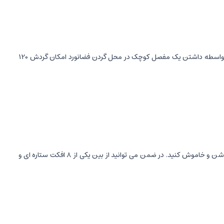
پروژکتور آسمان شب CF1 به شکل یک فضانورد کوچک به ابعاد 210x110 میلی متر با بدنه ای از جنس مواد ABS، PVC و پلی کربنات نسوز ساخته شده که به واسطه داشتن یک مفصل کوچک در محل گردن فضانورد امکان گردش 120
این چراغ خواب رویایی علاوه بر تایمر دارای ریموت بوده و به وسیله کنترل از راه دور بدون بر خواستن از محل استراحت خود می توانید پروژکتور XO CF1 را روشن و خاموش کنید. در ضمن می توانید از بین یکی از 8 افکت ستاره ای و