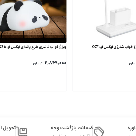
 خواب شارژی ایکس او OZ11
چراغ خواب فانتزی طرح پاندای ایکس او OZ10
2,849,000
مان
تومان
وره
ضمانت بازگشت وجه
تحویل 