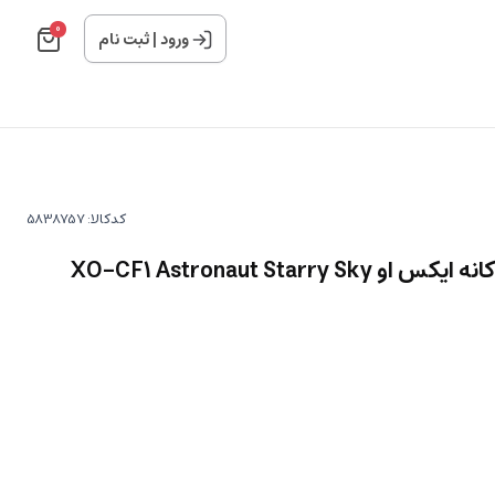
0
ورود
|
ثبت نام
کدکالا:
چراغ خواب آسمان شب کودکانه ایکس او XO-CF1 Astronaut Starry Sky