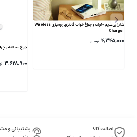
شارژ بی‌سیم 10وات و چراغ خواب فانتزی رومیزی Wireless
Charger
4,345,000
تومان
چراغ مطالعه و چراغ
3,628,900
تو
اصالت کالا
پشتیبانی و مشا