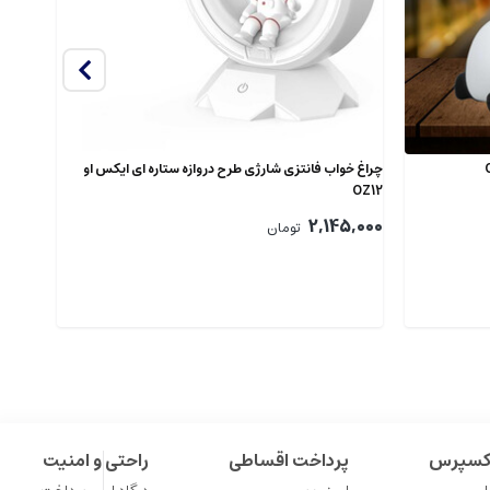
چراغ خواب فانتزی شارژی طرح دروازه ستاره ای ایکس او
شارژر 
WL815
OZ12
2,145,000
تومان
%6
,000
اکسپرس
پرداخت اقساطی
راحتی و امنیت