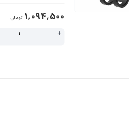
1,094,500
تومان