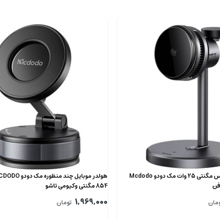
هولدر شارژر وایرلس مگنتی 25 وات مک دودو Mcdodo
854 مگنتی وکیومی تاشو
1,969,000
مان
تومان