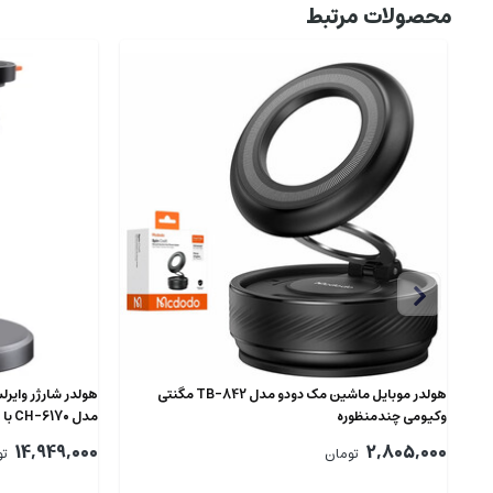
محصولات مرتبط
هولدر موبایل ماشین مک دودو مدل TB-842 مگنتی
وکیومی چندمنظوره
مدل CH-6170 با فن
14,949,000
2,805,000
تومان
تو