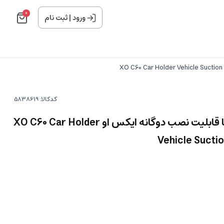
0
ورود
|
ثبت نام
کدکالا:
هولدر موبایل داخل خودرو با قابلیت نصب دوگانه ایکس او XO C60 Car Holder
Vehicle Suctio