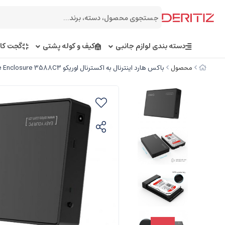
دسته بندی لوازم جانبی
کیف و کوله پشتی
گجت کار
محصول
باکس هارد اینترنال به اکسترنال اوریکو ORICO 3.5 inch Type-C Hard Drive Enclosure 3588C3