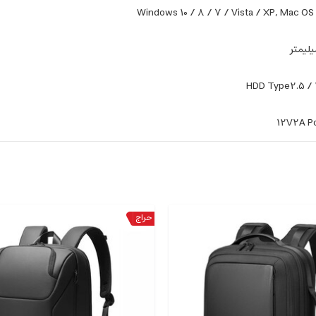
Windows 10 / 8 / 7 / Vista / XP, Mac OS 
HDD Type2.5 / 
12V2A P