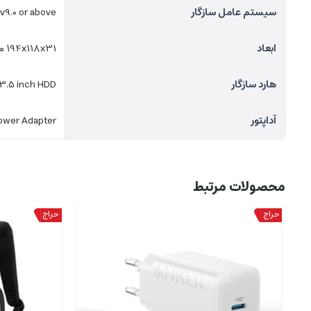
سیستم عامل سازگار
v9.0 or above
ابعاد
194x118x31 میلیمتر
هارد سازگار
3.5 inch HDD
آداپتور
ower Adapter
محصولات مرتبط