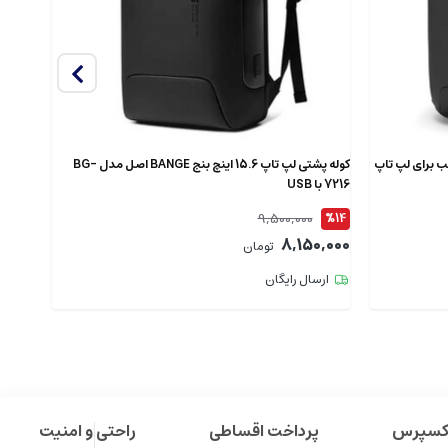
دل 7802 اصل مناسب برای لپ تاپ
کوله پشتی لپ تاپ 15.6 اینچ بنج BANGE اصل مدل BG-
7216 با USB
XJ325 ضدآ
9,500,000
%12
%14
9,000
8,150,000
تومان
ارسال رایگان
ارس
اکسپرس
پرداخت اقساطی
راحتی و امنیت