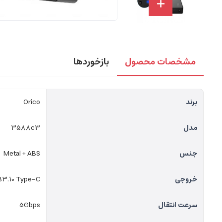
مشخصات محصول
بازخوردها
برند
Orico
مدل
3588c3
جنس
Metal + ABS
خروجی
B3.10 Type-C
سرعت انتقال
5Gbps