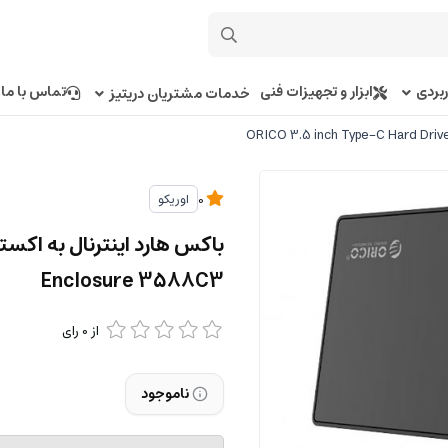
بردی
ابزار و تجهیزات فنی
تماس با ما
خدمات مشتریان دریتیز
اوریکو
0
Enclosure 3588C3
از
0
رای
ناموجود