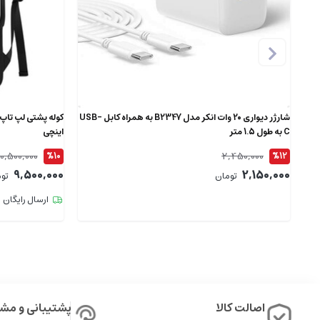
شارژر دیواری 20 وات انکر مدل B2347 به همراه کابل USB-
C به طول 1.5 متر
اینچی
10,500,000
2,450,000
%10
%12
9,500,000
2,150,000
تومان
تو
ارسال رایگان
اصالت کالا
پشتیبانی و مشا