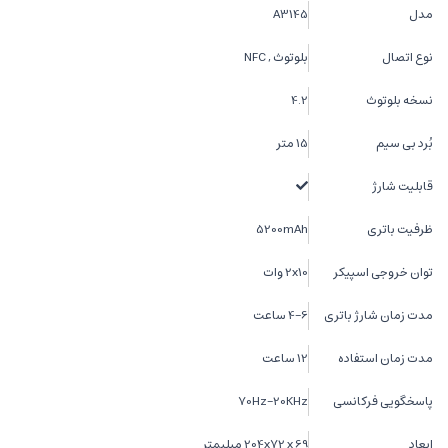
مدل
A3145
نوع اتصال
بلوتوث , NFC
نسخه بلوتوث
4.2
بُرد بی سیم
15 متر
قابلیت شارژ
ظرفیت باتری
5200mAh
توان خروجی اسپیکر
2x10 وات
مدت زمان شارژ باتری
4-6 ساعت
مدت زمان استفاده
12 ساعت
پاسخگویی فرکانسی
70Hz-20KHz
ابعاد
204x72 x 69 میلیمتر