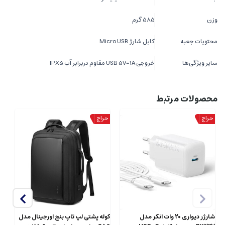
وزن
585 گرم
محتویات جعبه
کابل شارژ Micro USB
سایر ویژگی‌ها
خروجی USB 5V=1A مقاوم دربرابر آب IPX5
محصولات مرتبط
شارژر دیواری 20 وات انکر مدل
کوله پشتی لپ تاپ بنج اورجینال مدل