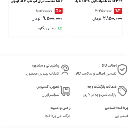
B2347 به همراه کابل USB-C به
S56 مناسب برای لپ تاپ 15.6 اینچی
طول 1.5 متر
ای
10,500,000
2,450,000
4
%10
%12
00
9,500,000
2,150,000
تومان
تومان
ارسال رایگان
اصالت کالا
پشتیبانی و مشاوره
تضمین اصالت و سلامت کالا
انتخاب بهترین محصول
ضمانت بازگشت وجه
تحویل اکسپرس
بازگرداندن وجه در ۷ روز
سراسر ایران
پرداخت اقساطی
راحتی و امنیت
اسنپ پی
درگاه امن پرداخت