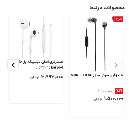
محصولات مرتبط
هندزفری اصلی لایتنینگ اپل Apple
et
Lightning Earpod
80
هندزفری سونی مدل MDR-EX14AP
00
3,993,000
تومان
1,900,000
%21
1,500,000
تومان