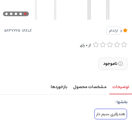
کدکالا:
ارلدام
0
از
0
رای
ناموجود
توضیحات
مشخصات محصول
بازخوردها
بخشها :
هندزفری سیم دار