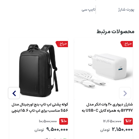
پورت شارژ
تایپ سی
محصولات مرتبط
شارژر دیواری 20 وات انکر مدل
کوله پشتی لپ تاپ بنج اورجینال مدل
B2347 به همراه کابل USB-C به
S56 مناسب برای لپ تاپ 15.6 اینچی
طول 1.5 متر
ای
10,500,000
2,450,000
4
%10
%12
00
9,500,000
2,150,000
تومان
تومان