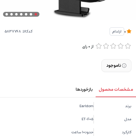
کدکالا:
ارلدام
0
از
0
رای
ناموجود
مشخصات محصول
بازخوردها
برند
Earldom
مدل
ET-F05
کارکرد
حدود10 ساعت