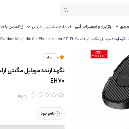
بردی
ابزار و تجهیزات فنی
تماس با ما
خدمات مشتریان دریتیز
نگهدارنده موبایل مگنتی ارلدام Earldom Magnetic Car Phone Holder ET-EH70
ارلدام
0
EH70
از
0
رای
ناموجود