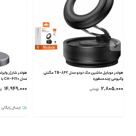
هولدر موبایل ماشین مک دودو مدل TB-842 مگنتی
وکیومی چندمنظوره
مدل CH-6170 با فن
14,949,000
2,805,000
تومان
تو
ارسال رایگان