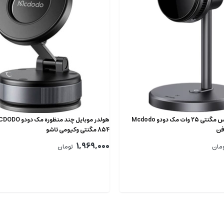
هولدر شارژر وایرلس مگنتی 25 وات مک دودو Mcdodo
854 مگنتی وکیومی تاشو
1,969,000
مان
تومان