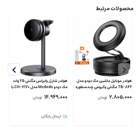
محصولات مرتبط
هولدر موبایل ماشین مک دودو مدل
هولدر شارژر وایرلس مگنتی 25 وات
هو
TB-842 مگنتی وکیومی چندمنظوره
مک دودو Mcdodo مدل CH-6170 با
فن
وک
00
14,949,000
2,805,000
تومان
تومان
ارسال رایگان