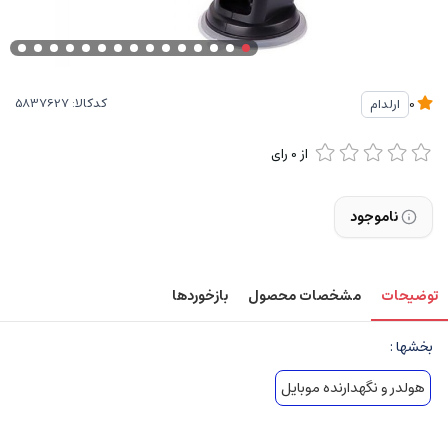
کدکالا:
ارلدام
0
از
0
رای
ناموجود
توضیحات
مشخصات محصول
بازخوردها
بخشها :
هولدر و نگهدارنده موبایل