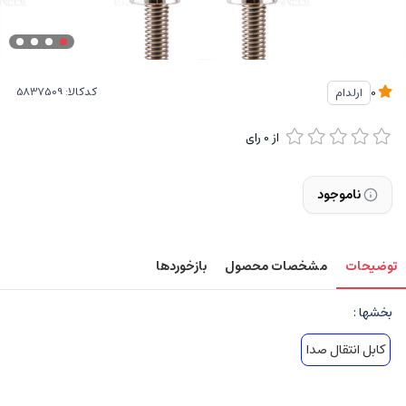
کدکالا:
ارلدام
0
از
0
رای
ناموجود
توضیحات
مشخصات محصول
بازخوردها
بخشها :
کابل انتقال صدا