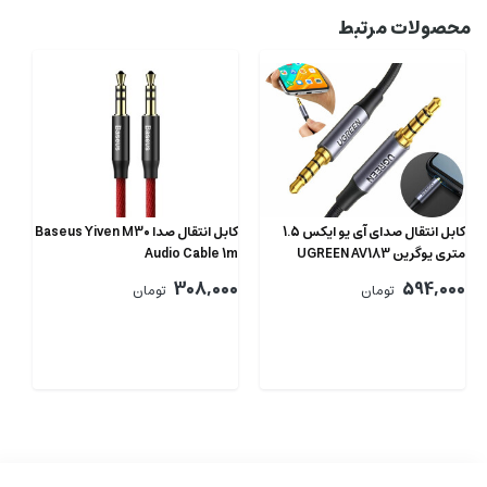
محصولات مرتبط
کابل انتقال صدای آی یو ایکس 1.5
کابل انتقال صدا Baseus Yiven M30
متری یوگرین UGREEN AV183
Audio Cable 1m
20497 4-Pole Stereo AUX
308,000
594,000
تومان
تومان