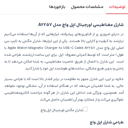
توضیحات
مشخصات محصول
بازخوردها
شارژر مغناطیسی اورجینال اپل واچ مدل A2257
در دنیای امروزی پر از فناوری‌های پیشرفته، ابزارهایی که از آن‌ها استفاده می‌کنیم
نیازمند به کیفیت و کارایی بالا هستند. یکی از این ابزارها، شارژر مگنتی به تایپ سی
اصلی اپل واچ مدل Apple Watch Magnetic Charger to USB-C Cable A2257 با
طول 1 متر است
که توسط کمپانی معروف
اپل
برای این ساعت‌ ارزشمند طراحی شده
است.
این شارژر با اتصال از طریق خاصیت مغناطیسی، به شما امکان می‌دهد تا به
راحتی و بدون هیچ مشکلی، ساعت‌های هوشمند اپل خود را شارژ کنید.
علاوه بر این، این شارژر مجهز به مقاومت در برابر فشار بالا است که با طراحی بسیار
عالی، به شما اطمینان می‌دهد که در هنگام استفاده از آن، مشکلی بوجود نخواهد
آمد. همچنین، ویژگی ضد تداخل این شارژر، از هر گونه مزاحمت الکترومغناطیسی
جلوگیری می‌کند و از عملکرد بهتر آن اطمینان حاصل می‌کند.
طراحی شارژر اپل واچ