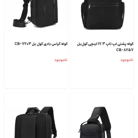
کوله پشتی لپ تاپ 17.3 اینچی کول‌بل
کوله کراس بادی کول بل CB-7203
CB-8257
ناموجود
ناموجود