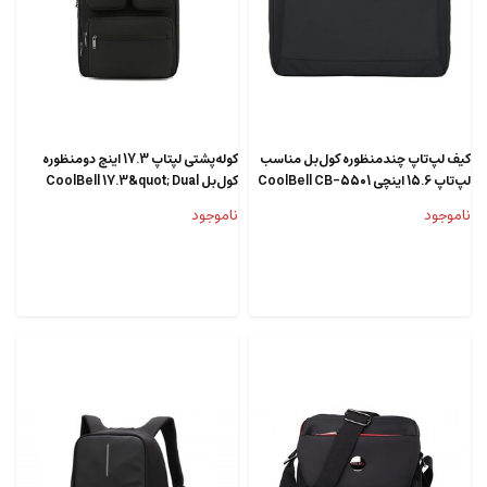
کیف لپ‌تاپ چندمنظوره کول‌بل مناسب
کوله‌پشتی لپ‎تاپ 17.3 اینچ دومنظوره
لپ‌تاپ 15.6 اینچی CoolBell CB-5501
کول‌بل CoolBell 17.3&quot; Dual
Laptop Backpack CB-5609-NL
Haward Bag For 15.6 Inch Laptop
ناموجود
ناموجود