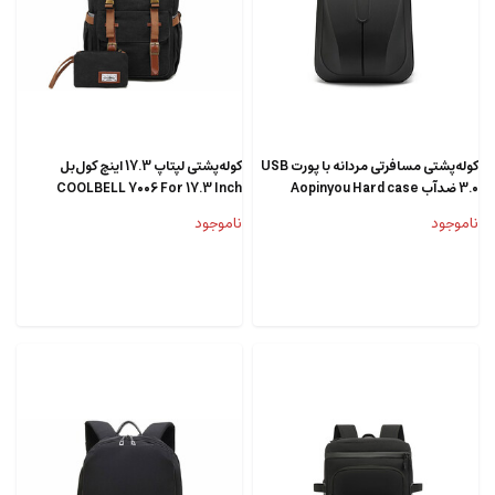
کوله‌پشتی مسافرتی مردانه با پورت USB
کوله‌پشتی لپ‎تاپ 17.3 اینچ کول‌بل
3.0 ضدآب Aopinyou Hard case
COOLBELL 7006 For 17.3 Inch
Laptop Bag Large Capacity
Laptop Backpack For Men AP-36
ناموجود
ناموجود
Backpacks