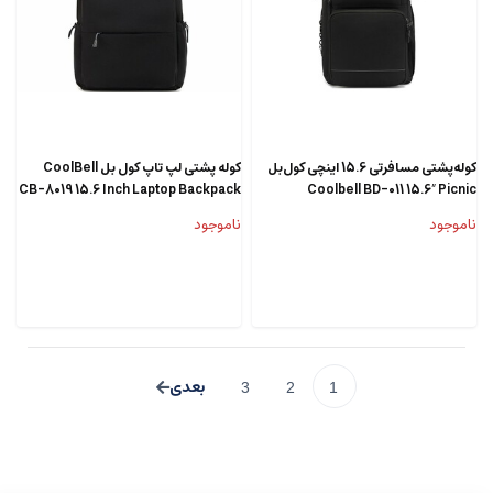
کوله‌پشتی مسافرتی 15.6 اینچی کول‌بل
کوله پشتی لپ تاپ کول بل CoolBell
CB-8019 15.6 Inch Laptop Backpack
Coolbell BD-011 15.6″ Picnic
Backpack
ناموجود
ناموجود
3
2
1